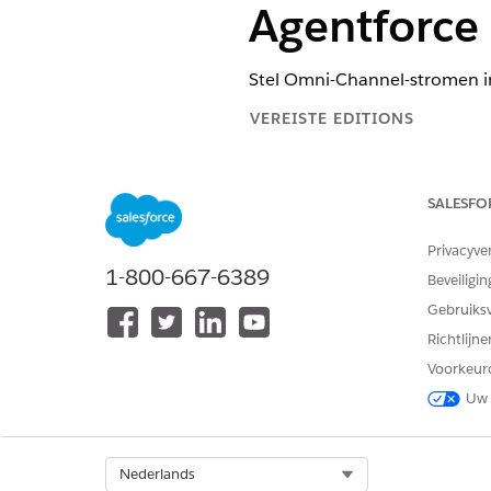
Agentforce 
Stel Omni-Channel-stromen i
VEREISTE EDITIONS
Beschikbaar in: Lightning Exper
SALESFO
Beschikbaar in:
Enterprise
,
Perf
Edition of
Agentforce 1 Field Se
Privacyve
1-800-667-6389
Beveiligin
Gebruiks
Als u een stroom wilt openen, 
Richtlijn
Voorkeur
De uitgaande Omni-Channel-s
Uw 
Deze stroom routeert gesprek
opgeeft.
Select Org
Nederlands
Zoek en selecteer
Stromen
in