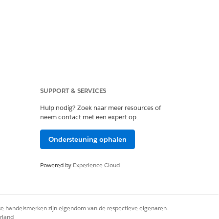
SUPPORT & SERVICES
ndations, of
Einstein 1 Field Service
Hulp nodig? Zoek naar meer resources of
neem contact met een expert op.
Ondersteuning ophalen
Powered by
Experience Cloud
diger of andere bestemming die u
rse handelsmerken zijn eigendom van de respectieve eigenaren.
rland