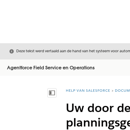
Sluiten
Deze tekst werd vertaald aan de hand van het systeem voor automa
Agentforce Field Service en Operations
HELP VAN SALESFORCE
DOCUM
U bent hier:
Inhoudsopgave weergeven
Uw door de 
planningsg