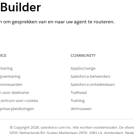
Builder
n om gesprekken van en naar uw agent te routeren.
ience
RCE
COMMUNITY
ormance
,
Unlimited
en
Developer
Edition met Field Service en Fou
rvice
Edition.
rklaring
AppExchange
gsverklaring
Salesforce-beheerders
BENODIGDE GEBRUIKERSMACHTIGINGEN
voorwaarden
Salesforce-ontwikkelaars
bewerken of maken in Flow Builder:
Stroom beheren
en voor deelname
Trailhead
centrum voor cookies
Training
troom instellen voor escalaties
privacybeslissingen
Vertrouwen
ken van de agent naar een escalatiewachtrij, vertegenwoor
© Copyright 2026, salesforce.com inc. Alle rechten voorbehouden. De dive
SFDC Netherlands BV, Gustav Mahlerlaan 2970, 1081 LA, Amsterdam, Nede
 Set-up.