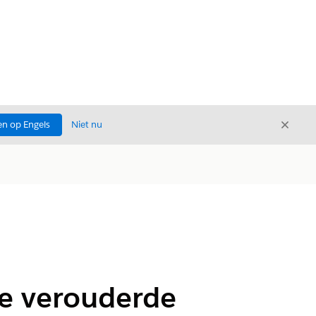
Sluite
n op Engels
Niet nu
Sluiten
de verouderde