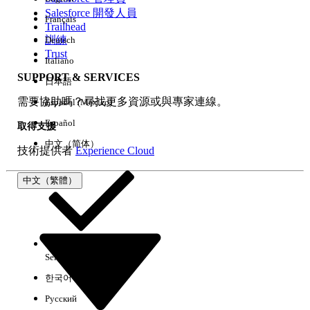
Salesforce 開發人員
Français
經驗
Trailhead
訓練
Deutsch
Trust
Italiano
SUPPORT & SERVICES
日本語
全部清除
完成
需要協助嗎？尋找更多資源或與專家連線。
Español (México)
Español
取得支援
中文（简体）
技術提供者
Experience Cloud
中文（繁體）
Select Org
中文（繁體）
한국어
Русский
沒有結果