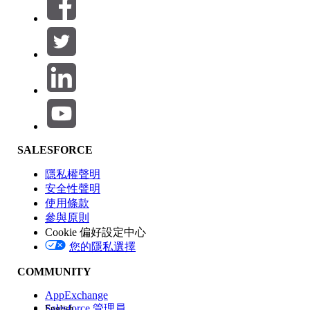
篩選器 (0)
選取篩選
新增
產品區域
SALESFORCE
功能影響
隱私權聲明
安全性聲明
使用條款
參與原則
Cookie 偏好設定中心
版本
您的隱私選擇
COMMUNITY
AppExchange
Salesforce 管理員
English