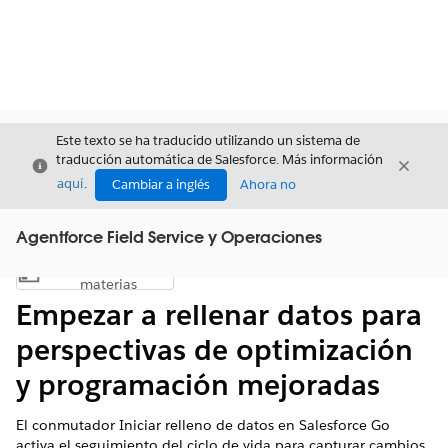
Este texto se ha traducido utilizando un sistema de
traducción automática de Salesforce. Más información
Cerrar
Cerrar
Cerrar
aquí
.
Cambiar a inglés
Ahora no
Agentforce Field Service y Operaciones
Índice de
Mostrar índice de materias
materias
Empezar a rellenar datos para
perspectivas de optimización
y programación mejoradas
El conmutador Iniciar relleno de datos en Salesforce Go
activa el seguimiento del ciclo de vida para capturar cambios