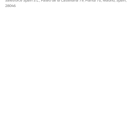
Salesforce Spain S.L., Paseo de la Castellana 79, Planta 7ª, Madrid, Spain,
28046