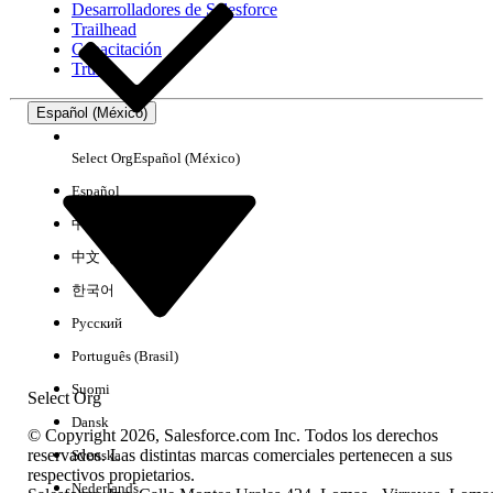
Desarrolladores de Salesforce
Trailhead
Experiencia
Capacitación
Trust
Español (México)
Borrar todo
Listo
Select Org
Español (México)
Español
中文（简体）
中文（繁體）
한국어
Русский
Português (Brasil)
Suomi
Select Org
Dansk
© Copyright 2026, Salesforce.com Inc. Todos los derechos
reservados. Las distintas marcas comerciales pertenecen a sus
Svenska
respectivos propietarios.
No hay resultados
Nederlands