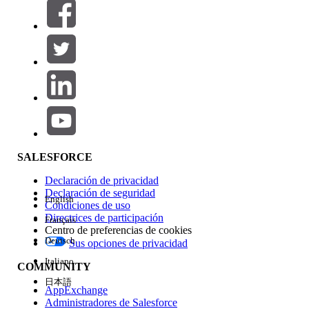
Filtros (0)
SELECCIONAR FILTROS
Agregar
Área de productos
Repercusión de función
SALESFORCE
Declaración de privacidad
Declaración de seguridad
English
Condiciones de uso
Directrices de participación
Français
Centro de preferencias de cookies
Deutsch
Sus opciones de privacidad
Edición
Italiano
COMMUNITY
日本語
AppExchange
Administradores de Salesforce