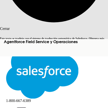
Buscar
Cerrar
Este texto se tradujo con el sistema de traducción automática de Salesforce. Obtenga más
Agentforce Field Service y Operaciones
Cambiar a inglés
Ahora no
detalles
aquí
.
Cerrar
Cerrar
1-800-667-6389