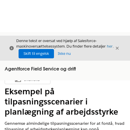
Denne tekst er oversat ved hjælp af Salesforce-
maskinoversættelsessystem. Du finder flere detaljer
her
.
Luk
Luk
Luk
Skift til engelsk
Ikke nu
Agentforce Field Service og drift
Indhold
Vis indholdsfortegnelse
Eksempel på
tilpasningsscenarier i
planlægning af arbejdsstyrke
Gennemse almindelige tilpasningsscenarier for at forstå, hvad
tilpasning af arbejdsstyrkeplanlægning kan opnå.