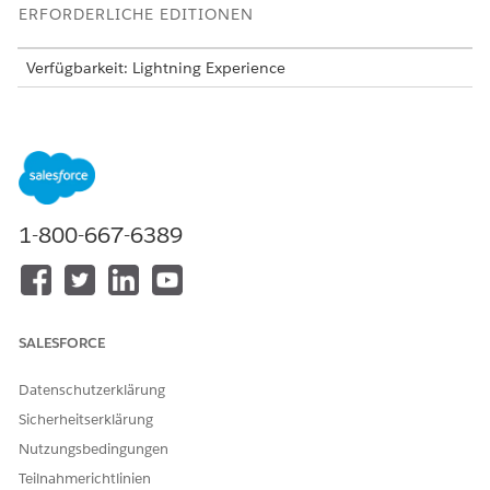
ERFORDERLICHE EDITIONEN
Verfügbarkeit: Lightning Experience
Verfügbarkeit:
Enterprise
und
Unlimited
Edition
Umbenennen von Interaktionsbezeichnungen und
Komponentennamen: Aktualisieren Sie "Account" auf
"Konstituent", benennen Sie "Interaktion" in "Termin" um
und ändern Sie "Interaktionsteilnehmer" in "Mitarbeiter",
1-800-667-6389
damit der Planungs-Flow der Terminologie Ihrer
Organisation entspricht.
Hinzufügen oder Entfernen von Feldern im Planungs-Flow:
Fügen Sie dem Schritt mit den Interaktionsdetails ein
Kundenvorgangsfeld hinzu, damit geplante Interaktionen
SALESFORCE
mit dem zugehörigen Kundenvorgang verknüpft werden,
oder entfernen Sie Felder, die Ihre Organisation nicht
Datenschutzerklärung
benötigt.
Sicherheitserklärung
Starten von benutzerdefinierten Planungs-Flows:
Duplizieren Sie einen standardmäßigen Planungs-Flow,
Nutzungsbedingungen
passen Sie ihn an und starten Sie ihn, indem Sie den
Teilnahmerichtlinien