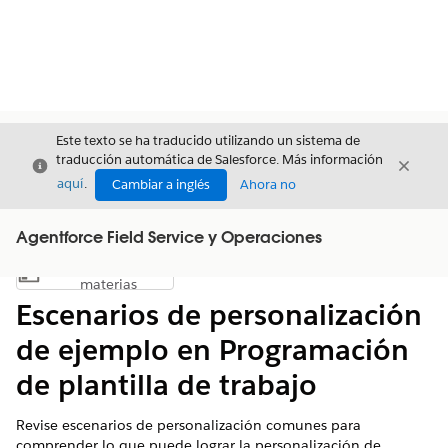
Este texto se ha traducido utilizando un sistema de
traducción automática de Salesforce. Más información
Cerrar
Cerrar
Cerrar
aquí
.
Cambiar a inglés
Ahora no
Agentforce Field Service y Operaciones
Índice de
Mostrar índice de materias
materias
Escenarios de personalización
de ejemplo en Programación
de plantilla de trabajo
Revise escenarios de personalización comunes para
comprender lo que puede lograr la personalización de