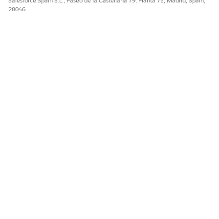
Salesforce Spain S.L., Paseo de la Castellana 79, Planta 7ª, Madrid, Spain,
28046
¿RESOLVIÓ ESTE ARTÍCULO SU PROBLEMA?
¡Háganos saber cómo podemos mejorar!
Sí
No