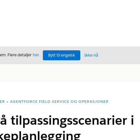
m. Flere detaljer
her
.
Bytt til engelsk
Ikke nå
ER
AGENTFORCE FIELD SERVICE OG OPERASJONER
 tilpassingsscenarier i
keplanlegging