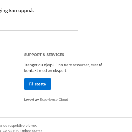
gging kan oppnå.
SUPPORT & SERVICES
 på Interaksjon til Avtale, og endre
rminologi.
Trenger du hjelp? Finn flere ressurser, eller få
t planlagte interaksjoner kobles til den
kontakt med en ekspert.
 å overstyre standardflyten eller ved å
Få støtte
raksjon, utvid
Levert av
Experience Cloud
lesforce Go.
or å overføre tilpassede feltverdier
r når avtaler planlegges, planlegges på
r de respektive eierne.
co, CA 94105, United States