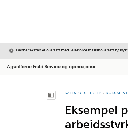
Avslutt
Denne teksten er oversatt med Salesforce maskinoversettingssyste
Agentforce Field Service og operasjoner
SALESFORCE HJELP
DOKUMENT
Du er her:
Vis innholdsfortegnelse
Eksempel på
arbeidsstyr