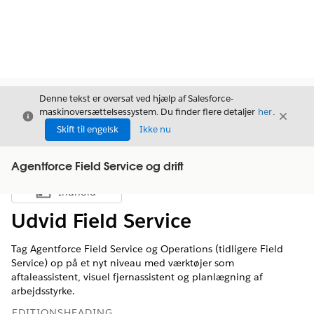
Denne tekst er oversat ved hjælp af Salesforce-
maskinoversættelsessystem. Du finder flere detaljer
her
.
Luk
Luk
Luk
Skift til engelsk
Ikke nu
Agentforce Field Service og drift
Indhold
Vis indholdsfortegnelse
Udvid Field Service
Tag Agentforce Field Service og Operations (tidligere Field
Service) op på et nyt niveau med værktøjer som
aftaleassistent, visuel fjernassistent og planlægning af
arbejdsstyrke.
EDITIONSHEADING