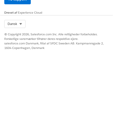
bygget til at integrere med andre Salesforce-
brancheclouds. Brug den til at planlægge, administrere og
Drevet af
Experience Cloud
optimere lokale og virtuelle aftaler på tværs af din
organisation.
Select Org
Dansk
Opsæt visuel fjernassistent for Field Service
Promover bæredygtighed, fremme salg og forbedre
© Copyright 2026, Salesforce.com Inc. Alle rettigheder forbeholdes.
effektivitet, mens du reducerer omkostninger ved at levere
Forskellige varemærker tilhører deres respektive ejere.
service overalt med Visuel fjernassistent.
salesforce.com Danmark, filial af SFDC Sweden AB. Kampmannsgade 2,
1604 Copenhagen, Denmark
LØSTE DENNE ARTIKEL DIT PROBLEM?
Giv os besked, så vi kan forbedre os!
Ja
Nej