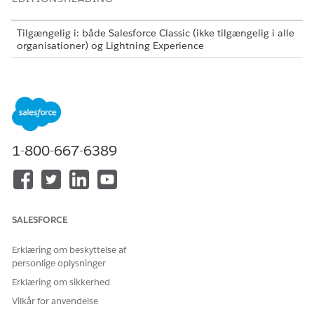
Tilgængelig i: både Salesforce Classic (ikke tilgængelig i alle
organisationer) og Lightning Experience
Agentforce Field Service and Operations-kernefunktioner,
den administrerede pakke og mobilappen er tilgængelige i
versionerne
Enterprise
,
Unlimited
og
Developer
Edition.
1-800-667-6389
Field Service er nu Agentforce Field Service and
BEMÆRK
Operations. I nogle situationer bruger vi stadig Field
Service til at henvise til dette produktområde i Salesforce-
SALESFORCE
applikationer og -dokumentation.
Erklæring om beskyttelse af
Opsæt Field Service-aftaleassistent
personlige oplysninger
Aftaleassistenten hjælper dig med at holde styr på dine
Erklæring om sikkerhed
kunders serviceoplevelse fra det øjeblik, de kontakter dig,
Vilkår for anvendelse
til det øjeblik, hvor din mobile medarbejdere ankommer