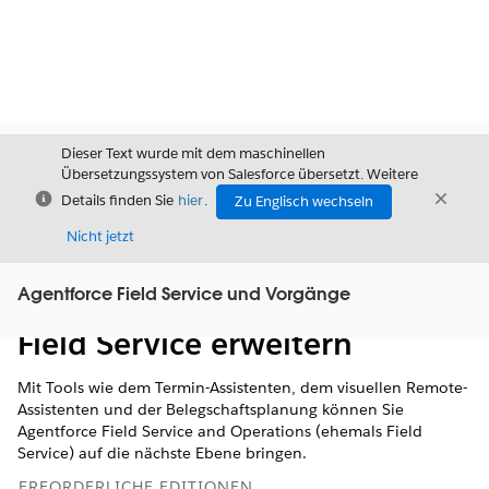
Dieser Text wurde mit dem maschinellen
Übersetzungssystem von Salesforce übersetzt. Weitere
Schließen
Schli
Details finden Sie
hier
.
Zu Englisch wechseln
Schließ
Nicht jetzt
Agentforce Field Service und Vorgänge
Inhalt
Inhalt anzeigen
Field Service erweitern
Mit Tools wie dem Termin-Assistenten, dem visuellen Remote-
Assistenten und der Belegschaftsplanung können Sie
Agentforce Field Service and Operations (ehemals Field
Service) auf die nächste Ebene bringen.
ERFORDERLICHE EDITIONEN