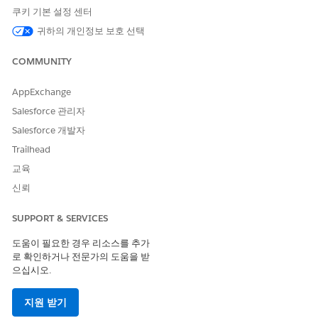
쿠키 기본 설정 센터
Field Service 예약 지원 설정
귀하의 개인정보 보호 선택
예약 지원을 사용하면 고객이 연락하는 순간부터 모바일 작업자
가 도착하는 순간까지 고객의 서비스 경험을 계속 추적할 수 있
COMMUNITY
습니다.
AppExchange
자산 성과 최적화
Salesforce 관리자
기본 제공 도구를 사용하여 서비스 점검 요구를 예측하고, 자산
신뢰도를 추적하고, 자산 상태 점수를 구성하고, 자산 가동 중지
Salesforce 개발자
시간을 기록하고, 교체를 추적합니다.
Trailhead
Experience Cloud 사이트에 Field Service 설정
교육
Experience Cloud 사이트에 Field Service 개체를 추가하여 고
신뢰
객, 파트너, 계약자에게 Field Service 업무에 대해 지속적으로
보고합니다.
SUPPORT & SERVICES
결과 기반 Field Service 계약 관리
도움이 필요한 경우 리소스를 추가
결과 기반 계약을 사용하면 서비스 공급자가 고객의 서비스 결
로 확인하거나 전문가의 도움을 받
과 추적 및 측정을 허용하여 고객에게 서비스 계약의 준수를 평
으십시오.
가하는 간편한 방법을 제공할 수 있습니다. 준수 서비스 계약을
통해 서비스 및 고객 성공의 품질을 높일 수 있습니다.
지원 받기