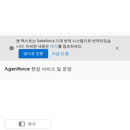
본 텍스트는 Salesforce 기계 번역 시스템으로 번역되었습
니다. 자세한 내용은
여기
를 참조하세요.
닫기
닫기
닫기
영어로 전환
지금 안 함
Agentforce 현장 서비스 및 운영
목차
목차 표시