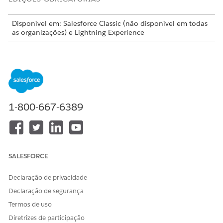
Disponível em: Salesforce Classic (não disponível em todas
as organizações) e Lightning Experience
Os recursos principais do Field Service and Operations do
Agentforce, o pacote gerenciado e o aplicativo móvel estão
disponíveis nas edições
Enterprise
,
Unlimited
e
Developer
.
1-800-667-6389
O Field Service agora é o Field Service and
NOTA
Operations da Agentforce. Em alguns casos, ainda usamos
o Field Service para fazer referência a essa área de produto
SALESFORCE
em aplicativos e documentação do Salesforce.
Declaração de privacidade
Configurar o Assistente de compromisso do Field Service
Declaração de segurança
O Assistente de compromisso ajuda você a acompanhar a
Termos de uso
experiência de serviço de seus clientes do momento em
que eles entram em contato com você até o momento em
Diretrizes de participação