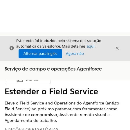
Este texto foi traduzido pelo sistema de tradução
automática da Salesforce. Mais detalhes
aqui
.
Fechar
Fecha
Fechar
Alternar para inglês
Agora não
Serviço de campo e operações Agentforce
Índice
Mostrar índice
Estender o Field Service
Eleve o Field Service and Operations do Agentforce (antigo
Field Service) ao próximo patamar com ferramentas como
Assistente de compromisso, Assistente remoto visual e
Agendamento de trabalho.
EDIÇÕES OBRIGATÓRIAS