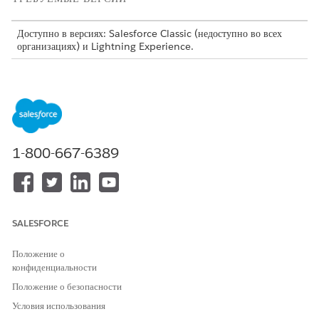
Доступно в версиях: Salesforce Classic (недоступно во всех
организациях) и Lightning Experience.
Базовые функции, управляемый пакет и мобильное приложение
Agentforce Field Service and Operations доступны в
выпусках
Enterprise
,
Unlimited
и
Developer
.
1-800-667-6389
Field Service теперь является Agentforce Field
ПРИМЕЧАНИЕ
Service and Operations. В некоторых случаях Field Service
используется для обращения к данной области продукта в
SALESFORCE
приложениях и документации Salesforce.
Положение о
Настройка помощника по встречам Field Service
конфиденциальности
Помощник по встречам помогает отслеживать взаимодействие
Положение о безопасности
обслуживания клиентов от момента их связи с вами до момента
Условия использования
прибытия выездного сотрудника.