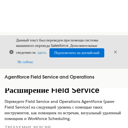
Данный текст был переведен при помощи системы
машинного перевода Salesforce. Дополнительные
Закрыть
Закры
сведения см.
здесь
.
Переключить на английский
Закрыт
Не сейчас
Agentforce Field Service and Operations
Содержание
Показать содержание
Расширение Field Service
Переведите Field Service and Operations Agentforce (ранее
Field Service) на следующий уровень с помощью таких
инструментов, как помощник по встречам, визуальный удаленный
помощник и Workforce Scheduling.
ТРЕБУЕМЫЕ ВЕРСИИ