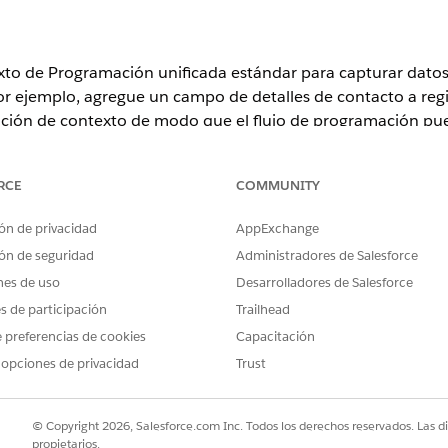
exto de Programación unificada estándar para capturar datos
 ejemplo, agregue un campo de detalles de contacto a regist
nición de contexto de modo que el flujo de programación pueda
RCE
COMMUNITY
ón de privacidad
AppExchange
ence
ón de seguridad
Administradores de Salesforce
n
y
Unlimited Edition
nes de uso
Desarrolladores de Salesforce
es de participación
Trailhead
PERMISOS DE USUARIO NECESARIOS
 preferencias de cookies
Capacitación
ado en el objeto de origen, amplíe
Gerente de programación de p
 opciones de privacidad
Trust
ndar o seleccione una definición
ón de contexto implica tres pasos: creación del campo perso
© Copyright 2026, Salesforce.com Inc. Todos los derechos reservados. Las d
propietarios.