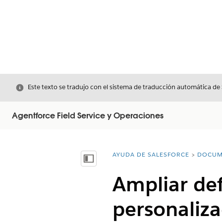
Cerrar
Este texto se tradujo con el sistema de traducción automática de
Agentforce Field Service y Operaciones
AYUDA DE SALESFORCE
DOCUM
Usted está aquí:
Mostrar índice de materias
Ampliar de
personaliza