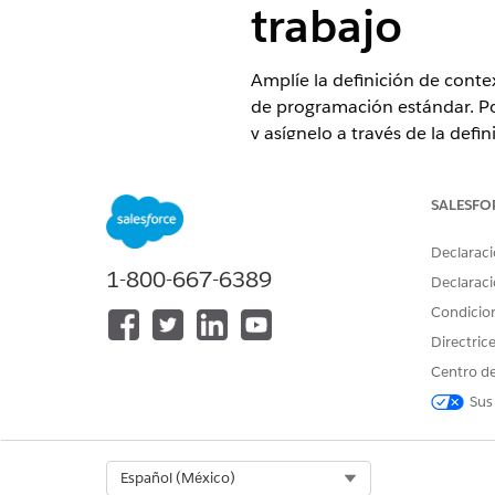
trabajo
Amplíe la definición de cont
de programación estándar. Por
y asígnelo a través de la defi
personalizado.
EDICIONES NECESARIAS
SALESFO
Declaraci
Disponible en: Lightning Experi
1-800-667-6389
Declaraci
Disponible en:
Enterprise Editio
Condicio
Directric
Centro de
Para crear un campo personaliz
Sus
una definición de contexto está
de contexto ampliada:
La ampliación de una definici
Select Org
Español (México)