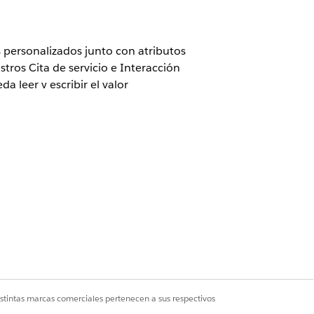
 personalizados junto con atributos
ros Cita de servicio e Interacción
 leer y escribir el valor
lantilla de trabajo
nalizado en el objeto de origen,
istintas marcas comerciales pertenecen a sus respectivos