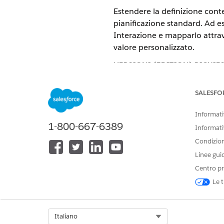
Estendere la definizione conte
pianificazione standard. Ad 
Interazione e mapparlo attrave
valore personalizzato.
VERSIONI (EDITION) RICHIE
Disponibile nelle versioni: Ligh
SALESFO
Disponibile in:
Enterprise Editio
Informativ
1-800-667-6389
Informati
Condizioni
Per creare un campo personalizz
Linee gui
estendere una definizione cont
definizione contesto estesa:
Centro pr
Le t
L'estensione di una definizion
estensione della definizione 
Salesforce Go.
Select Org
Italiano