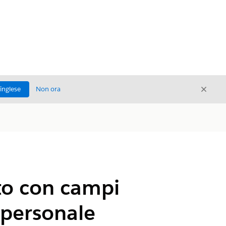
Chiud
'inglese
Non ora
Chiudi
sto con campi
l personale