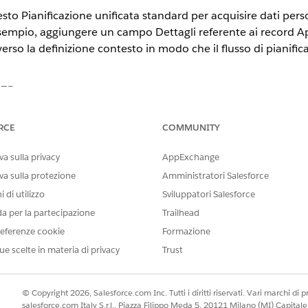
sto Pianificazione unificata standard per acquisire dati person
esempio, aggiungere un campo Dettagli referente ai record A
rso la definizione contesto in modo che il flusso di pianifica
STE
tning Experience
RCE
COMMUNITY
n
e
Unlimited Edition
a sulla privacy
AppExchange
va sulla protezione
Amministratori Salesforce
AUTORIZZAZIONI UTENTE RICHIESTE
 di utilizzo
Sviluppatori Salesforce
ato nell'oggetto di origine,
Responsabile pianificazione 
da per la partecipazione
Trailhead
esto standard o selezionare una
eferenze cookie
Formazione
ue scelte in materia di privacy
Trust
e contesto prevede tre passaggi: creazione del campo persona
standard per includere una mappatura per il nuovo campo e se
© Copyright 2026, Salesforce.com Inc. Tutti i diritti riservati. Vari marchi di pro
salesforce.com Italy S.r.l., Piazza Filippo Meda 5, 20121 Milano (MI) Capit