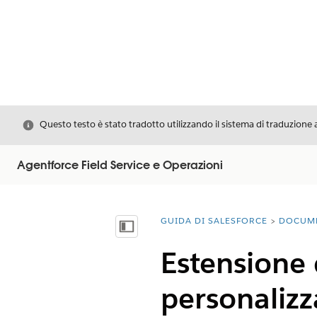
Chiudi
Questo testo è stato tradotto utilizzando il sistema di traduzione 
Agentforce Field Service e Operazioni
GUIDA DI SALESFORCE
DOCUM
Ti trovi qui:
Mostra sommario
Estensione 
personalizz