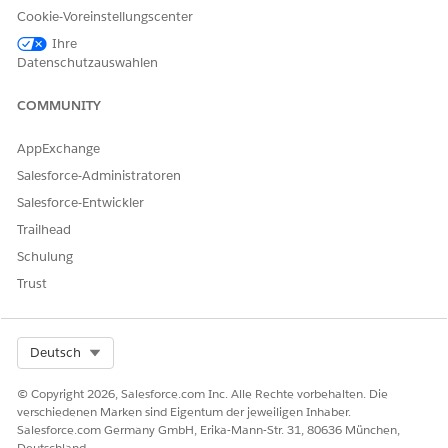
Cookie-Voreinstellungscenter
Interaktionsplanung
: Planen, neu planen und stornieren
Sie für Anwendungsfälle im öffentlichen Sektor
Ihre
Interaktionen vor Ort und virtuelle Interaktionen wie
Datenschutzauswahlen
Anhörungen, Orientierungssitzungen und
Kundenvorgangsüberprüfungen. Zugehörige können ihre
COMMUNITY
eigenen Interaktionen als Gäste oder über eine Experience
Cloud-Site planen, ändern oder stornieren.
AppExchange
Mehrressourcentermine
: Weisen Sie einem einzelnen
Salesforce-Administratoren
Termin für Vorstandssitzungen, Anhörungen oder
Salesforce-Entwickler
Gruppensitzungen mehrere Serviceressourcen zu.
Trailhead
Ressourcenverwaltung
Schulung
Trust
Konfigurieren Sie Serviceressourcen, Regionen und
Arbeitstypen entsprechend der Belegschaftsstruktur Ihres
Unternehmens.
Select Org
Deutsch
Serviceregionen
: Definieren Sie geografische oder logische
Bereiche, in denen Serviceressourcen tätig sind.
© Copyright 2026, Salesforce.com Inc. Alle Rechte vorbehalten. Die
Serviceressourcen
: Verwalten Sie Ihre Belegschaft,
verschiedenen Marken sind Eigentum der jeweiligen Inhaber.
einschließlich Fertigkeiten, Fertigkeitsstufen und
Salesforce.com Germany GmbH, Erika-Mann-Str. 31, 80636 München,
Verfügbarkeitszeitfenstern.
Deutschland