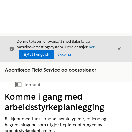
Denne teksten er oversatt med Salesforce
maskinoversettingssystem. Flere detaljer
her
.
Avslutt
Avslut
Avslutt
Bytt til engelsk
Ikke nå
Agentforce Field Service og operasjoner
Innhold
Vis innholdsfortegnelse
Komme i gang med
arbeidsstyrkeplanlegging
Bli kjent med funksjonene, avtaletypene, rollene og
begrensningene som utgjør implementeringen av
arbeidsstyrkeplanlegging.