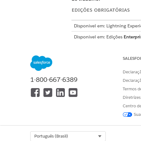
EDIÇÕES OBRIGATÓRIAS
Disponível em: Lightning Exper
Disponível em: Edições
Enterpri
O Agendamento de trabalho 
agendamento central e ferram
SALESFO
Declaraçã
Agendamento de compromis
1-800-667-6389
Declaraç
Agende compromissos em vári
Termos d
compromissos por meio de um
Diretrize
em nome dos clientes. O Agen
Centro de
Compromissos de serviço
: C
Sua
territórios de serviço.
Agendamento de interação
: 
audições, sessões de orientaç
Select Org
Português (Brasil)
Compromissos de vários recu