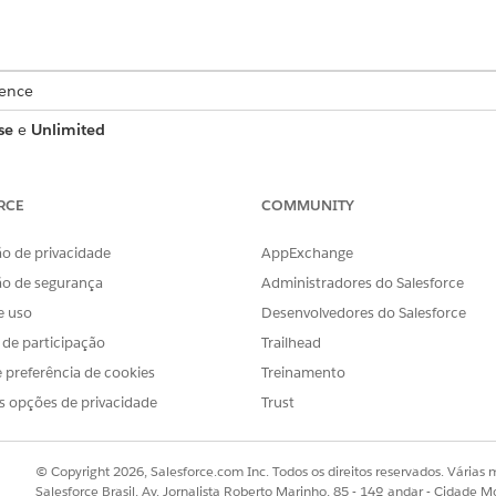
ience
se
e
Unlimited
abrange o agendamento de compromissos, o gerenciamento
entas de personalização, abrangendo o agendamento no loc
RCE
COMMUNITY
o de privacidade
AppExchange
so
ão de segurança
Administradores do Salesforce
os canais e tipos de compromisso. Com o agendamento de e
e uso
Desenvolvedores do Salesforce
 site como o Experience Cloud. Com o agendamento de saí
s de participação
Trailhead
damento de trabalho inclui estes recursos.
 preferência de cookies
Treinamento
rie, reagende, cancele, modifique e exclua compromissos de serviço 
s opções de privacidade
Trust
Para casos de uso do setor público, agende, reagende e cancele int
ão e análises de caso.
© Copyright 2026, Salesforce.com Inc. Todos os direitos reservados. Várias m
rsos
: Atribua vários recursos em serviço a um único compromisso p
Salesforce Brasil, Av. Jornalista Roberto Marinho, 85 - 14º andar - Cidade M