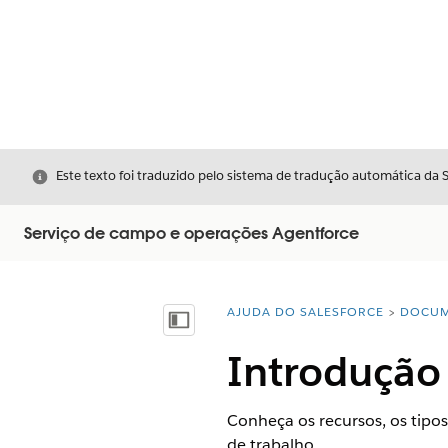
Fechar
Este texto foi traduzido pelo sistema de tradução automática da 
Serviço de campo e operações Agentforce
AJUDA DO SALESFORCE
DOCUM
Você está aqui:
Mostrar índice
Introdução
Conheça os recursos, os tip
de trabalho.