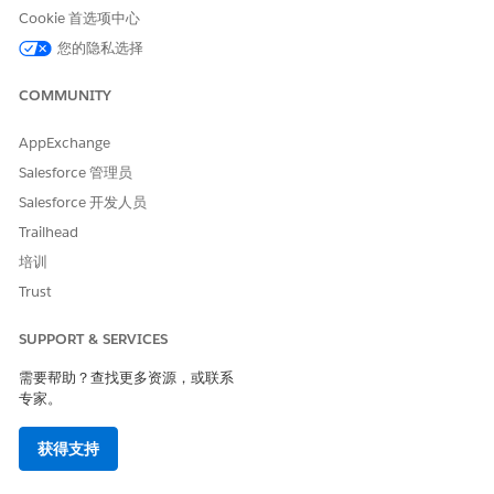
服务资源
：管理员工，包括技能、技能水平和可用性窗口。
Cookie 首选项中心
工作类型
：定义团队执行的工作类型，包括预计持续时间和所需
您的隐私选择
技能。
可用性管理
：为现场和虚拟计划设置工作时间。
COMMUNITY
计划控制台
AppExchange
为主管和经理提供计划活动的集中视图。
Salesforce 管理员
在表格视图中查看预约计划和资源可用性。
Salesforce 开发人员
单独或批量重新分配预约。
Trailhead
管理服务资源技能和分配。
培训
监控工作量、时间表和团队容量。
Trust
自定义
SUPPORT & SERVICES
使用流和流屏幕组件自定义计划工作流，并通过电子邮件、短信或
WhatsApp 设置预约更改通知。
需要帮助？查找更多资源，或联系
专家。
劳动力计划中的角色
了解管理员、服务资源和其他角色可以在劳动力计划中执行的操
获得支持
作。
劳动力计划注意事项