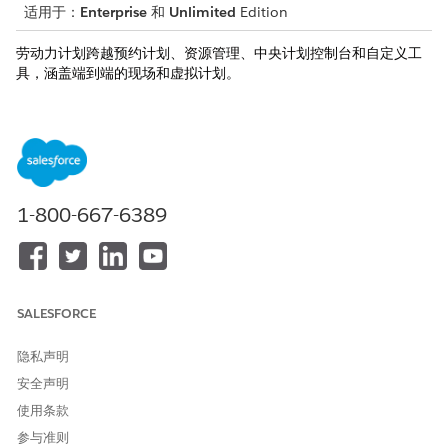
适用于：
Enterprise
和
Unlimited
Edition
劳动力计划跨越预约计划、资源管理、中央计划控制台和自定义工
具，涵盖端到端的现场和虚拟计划。
预约计划
跨多个渠道和预约类型计划预约。通过入站计划，客户可以通过
Experience Cloud 等站点创建预约。通过出站计划，团队可以代表
客户创建预约。劳动力计划包含这些功能。
1-800-667-6389
服务预约
：创建、重新计划、取消、修改和删除与工作类型和服
务区域绑定的服务预约。
交互计划
：对于公共部门用例，计划、重新安排和取消现场和虚
拟交互，例如听证会、情况介绍会和个案审查。
多资源预约
：为董事会会议、听证会或小组会议的单个预约分配
SALESFORCE
多个服务资源。
隐私声明
资源管理
安全声明
配置服务资源、区域和工作类型，以匹配企业的员工结构。
使用条款
服务区域
：定义服务资源运行的地理或逻辑区域。
参与准则