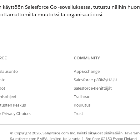
n käyttöön Salesforce Go -sovelluksessa, tutustu näihin huomi
odottamattomilta muutoksilta organisaatioosi.
ce käyttää oletusarvoisia kokoonpanoja automaattisesti organisaatio
tyjä muutoksia.
äytöstä ei kumoa muutoksia. Palauta asetukset, kuten sivuasettelu
RCE
COMMUNITY
 kumotaan.
e on suunniteltu uusille toteutuksille, ja se saattaa olla ristiriidas
alausunto
AppExchange
n kanssa.
ote
Salesforce-pääkäyttäjät
dot
Salesforce-kehittäjät
eudet
misohjeet
Trailhead
ervice Technician- ja Field Service Dispatcher -käyttöoikeusjoukkoj
tusten keskus
Koulutus
 välttyäksesi ristiriidoilta.
r Privacy Choices
Trust
arjoaa Tiettyjen profiilien Omaisuus-, Palvelusopimus- ja Sopimuksen r
että nämä käyttöoikeudet vastaavat suojausmalliasi.
oikeuksien ohjaimet määrittävät työtilausten ja palvelutapaamisten
© Copyright 2026, Salesforce.com Inc. Kaikki oikeudet pidätetään. Tavarame
iallesi.
Salesforce.com EMEA Limited, Keilaranta 1, 3rd floor 02150 Espoo Finland