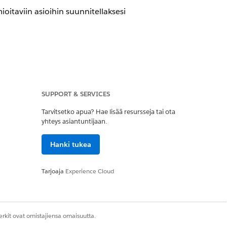
oitaviin asioihin suunnitellaksesi
ssasi. Tarkasta nämä oletusasetukset
t, käyttöoikeudet ja jakaminen,
SUPPORT & SERVICES
sa aiemmin määritettyjen organisaatioiden
Tarvitsetko apua? Hae lisää resursseja tai ota
yhteys asiantuntijaan.
Hanki tukea
a. Tarkasta kaikki mukautetut
Tarjoaja
Experience Cloud
ivikohde -objektien luku-, luonti- ja
 OWD-jaon arvoon Yksityinen. Vahvista,
rkit ovat omistajiensa omaisuutta.