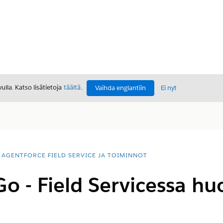
lla. Katso lisätietoja
täältä
.
Vaihda englantiin
Ei nyt
AGENTFORCE FIELD SERVICE JA TOIMINNOT
Go - Field Servicessa hu