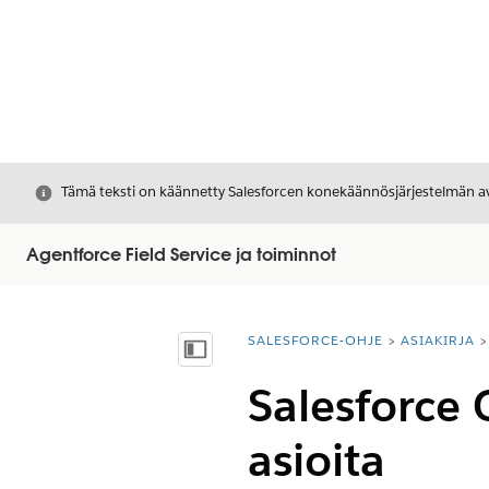
Sulje
Tämä teksti on käännetty Salesforcen konekäännösjärjestelmän avu
Agentforce Field Service ja toiminnot
SALESFORCE-OHJE
ASIAKIRJA
Olet tässä:
Näytä sisällysluettelo
Salesforce 
asioita