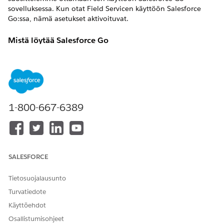
sovelluksessa. Kun otat Field Servicen käyttöön Salesforce
Go:ssa, nämä asetukset aktivoituvat.
Mistä löytää Salesforce Go
Napsauta Määritykset-valikon ylälaidasta
Salesforce Go
. Hae
sitten
.
Field Service
Tilit ja yhteyshenkilöt Field Servicen oletusasetuksille
1-800-667-6389
ASETUS
MITÄ SE TEKEE
Field Servicen Kloonaa tilit -
Kloonaa tilien sivuasettelun
sivuasettelu
ja kohdistaa sen
järjestelmän
pääkäyttäjäprofiilille. Luo
SALESFORCE
asettelun nimeltään
"Järjestelmän pääkäyttäjän
Tietosuojalausunto
tilien asettelu".
Turvatiedote
Päivitä tilien sivuasettelu
Jos tilien sivuasettelua ei
Käyttöehdot
ole, sellainen luodaan
puolestasi. Lisää seuraavat
Osallistumisohjeet