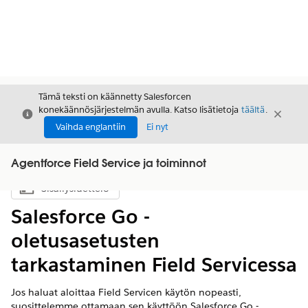
Tämä teksti on käännetty Salesforcen
konekäännösjärjestelmän avulla. Katso lisätietoja
täältä
.
Sulje
Sulje
Sulje
Vaihda englantiin
Ei nyt
Agentforce Field Service ja toiminnot
Sisällysluettelo
Näytä sisällysluettelo
Salesforce Go -
oletusasetusten
tarkastaminen Field Servicessa
Jos haluat aloittaa Field Servicen käytön nopeasti,
suosittelemme ottamaan sen käyttöön Salesforce Go -