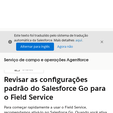
Este texto foi traduzido pelo sistema de tradução
automática da Salesforce. Mais detalhes
aqui
.
Fechar
Fecha
Fechar
Alternar para inglês
Agora não
Serviço de campo e operações Agentforce
Índice
Mostrar índice
Revisar as configurações
padrão do Salesforce Go para
o Field Service
Para começar rapidamente a usar o Field Service,
recomendamos ativá-lo no Salesforce Go. Quando você ativa