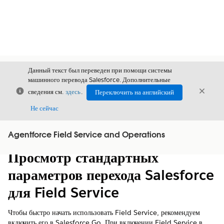
Данный текст был переведен при помощи системы
машинного перевода Salesforce. Дополнительные
Закрыть
Закры
сведения см.
здесь
.
Переключить на английский
Закрыт
Не сейчас
Agentforce Field Service and Operations
Содержание
Показать содержание
Просмотр стандартных
параметров перехода Salesforce
для Field Service
Чтобы быстро начать использовать Field Service, рекомендуем
включить его в Salesforce Go. При включении Field Service в