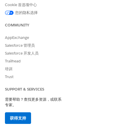
Console 应用程序默认设置
Console 应用程序的默认视
Cookie 首选项中心
图。
您的隐私选择
复制联系人页面布局，并将其
复制 Field Service 的联系人页
分配到系统管理员简档。创建
面布局
COMMUNITY
名为“系统管理员联系人布局”
的布局。
AppExchange
更新联系人页面布局
如果不存在联系人页面布局，
Salesforce 管理员
将为您创建一个。将以下元素
Salesforce 开发人员
添加到页面布局：相关列表：
工作订单。
Trailhead
培训
将 Contact Lightning 记录页
将特定位置 Lightning 记录页
面设置为 Field Service
面指定为 Field Service
Trust
Console 应用程序默认设置
Console 应用程序的默认视
图。
SUPPORT & SERVICES
复制 Field Service 的位置页面
复制位置页面布局，并将其分
需要帮助？查找更多资源，或联系
布局
配到系统管理员简档。创建名
专家。
为“系统管理员位置布局”的布
局。
获得支持
更新位置页面布局
如果不存在位置页面布局，将