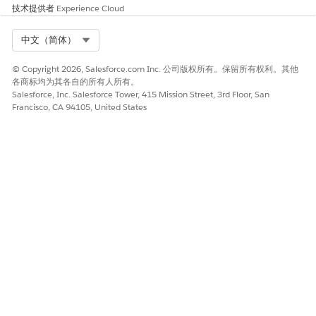
为您创建一个。将以下元素添
技术提供者
Experience Cloud
加到页面布局：相关列表：资
产、子位置、产品项目、工作
Select Org
中文（简体）
订单。
将位置 Lightning 记录页面设
将特定位置 Lightning 记录页
© Copyright 2026, Salesforce.com Inc. 公司版权所有。保留所有权利。其他
置为 Field Service Console 应
面指定为 Field Service
各商标均为其各自的所有人所有。
Salesforce, Inc. Salesforce Tower, 415 Mission Street, 3rd Floor, San
用程序默认设置
Console 应用程序的默认视
Francisco, CA 94105, United States
图。
创建“带客户的工作订单”报表
创建“带客户的工作订单”报表
和报表类型
和报表类型。
资产创建默认设置
设置
用途
更新技术人员/调度人员权限集
修改权限集，以授予对资产对
象的读取/创建/编辑访问权
限。
授予标准资产字段的 FLS
授予标准字段的读取/编辑字段
级安全性 (FLS)。