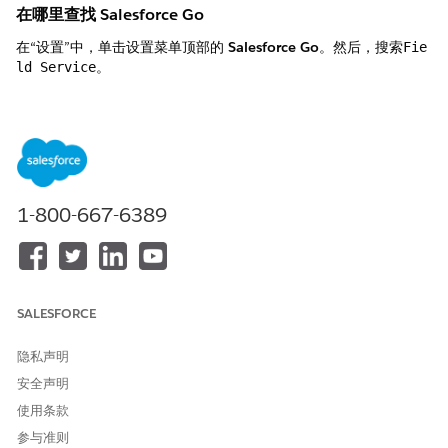
在哪里查找 Salesforce Go
在“设置”中，单击设置菜单顶部的
Salesforce Go
。然后，搜索
Fie
。
ld Service
Field Service 默认设置的客户和联系人
设置
用途
复制 Field Service 的客户页面
复制客户页面布局，并将其分
布局
配到系统管理员简档。创建名
1-800-667-6389
为“系统管理员帐户布局”的布
局。
更新客户页面布局
如果不存在客户页面布局，将
为您创建一个。将以下元素添
SALESFORCE
加到页面布局：相关列表：活
动历史、资产、关联位置、联
系人、个案、文件、工作订
隐私声明
单。
安全声明
将 Account Lightning 记录页
将特定 Account Lightning 记
使用条款
面设置为 Field Service
录页面指定为 Field Service
参与准则