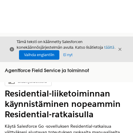
Tämä teksti on käännetty Salesforcen
konekäännösjärjestelmän avulla. Katso lisätietoja
täältä
.
Sulje
Sulje
Sulje
Vaihda englantiin
Ei nyt
Agentforce Field Service ja toiminnot
Sisällysluettelo
Näytä sisällysluettelo
Residential-liiketoiminnan
käynnistäminen nopeammin
Residential-ratkaisulla
Käytä Salesforce Go -sovelluksen Residential-ratkaisua
välttyäksesi alustavan toteutuksen raskaalta manuaaliselta