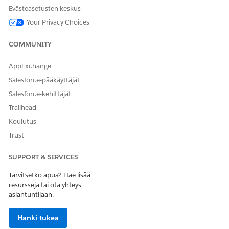
Evästeasetusten keskus
Your Privacy Choices
COMMUNITY
AppExchange
Salesforce-pääkäyttäjät
Salesforce-kehittäjät
Trailhead
Koulutus
Trust
SUPPORT & SERVICES
Tarvitsetko apua? Hae lisää
resursseja tai ota yhteys
asiantuntijaan.
Hanki tukea