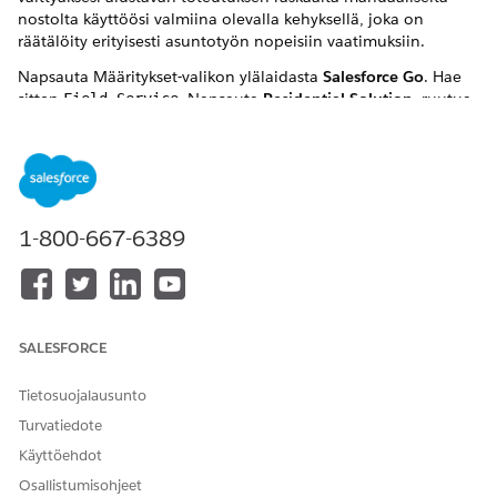
nostolta käyttöösi valmiina olevalla kehyksellä, joka on
räätälöity erityisesti asuntotyön nopeisiin vaatimuksiin.
Napsauta Määritykset-valikon ylälaidasta
Salesforce Go
. Hae
sitten
. Napsauta
Residential Solution
-ruutua
Field Service
Asumisratkaisu sallii sinun ohittaa vakiokokoonpanojen
tekniset monimutkaisuudet automatisoimalla perusasetukset.
1-800-667-6389
RATKAISIKO TÄMÄ ARTIKKELI ONGELMASI?
Anna palautetta, jotta voimme kehittyä!
Kyllä
Ei
SALESFORCE
Tietosuojalausunto
Turvatiedote
Käyttöehdot
Osallistumisohjeet