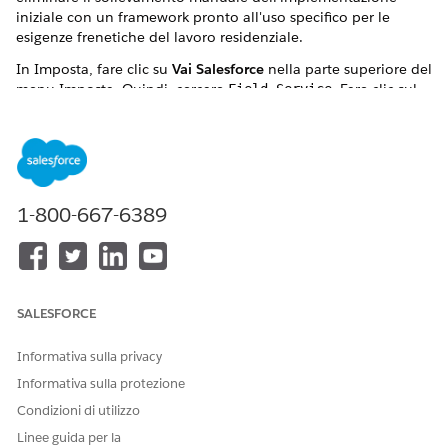
iniziale con un framework pronto all'uso specifico per le
esigenze frenetiche del lavoro residenziale.
In Imposta, fare clic su
Vai Salesforce
nella parte superiore del
menu Imposta. Quindi, cercare
. Fare clic sul
Field Service
riquadro
Soluzione residenziale
Automatizzando la configurazione di base, la Soluzione
Residenziale consente di ignorare le complessità tecniche
delle configurazioni standard.
1-800-667-6389
QUESTO ARTICOLO HA RISOLTO IL PROBLEMA?
Facci sapere, così possiamo migliorare!
SALESFORCE
Sì
No
Informativa sulla privacy
Informativa sulla protezione
Condizioni di utilizzo
Linee guida per la