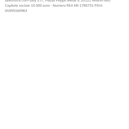
salesforce.com Italy S.r.l., Piazza Filippo Meda 5, 20121 Milano (MI)
Capitale sociale 10.000 euro - Numero REA MI-1785731 P.IVA
04959160963