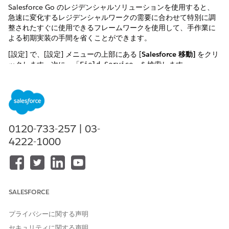
Salesforce Go のレジデンシャルソリューションを使用すると、
急速に変化するレジデンシャルワークの需要に合わせて特別に調
整されたすぐに使用できるフレームワークを使用して、手作業に
よる初期実装の手間を省くことができます。
[設定] で、[設定] メニューの上部にある [
Salesforce 移動]
をクリ
ックします。次に、「
」を検索します。
Field Service
[Residential Solution
]タイルをクリックします。
レジデンシャルソリューションでは、基本的な設定を自動化する
ことで、標準設定の技術的な複雑さを回避できます。
0120-733-257 | 03-
4222-1000
この記事で問題は解決されましたか?
ご意見をお待ちしております。
はい
いいえ
SALESFORCE
プライバシーに関する声明
セキュリティに関する声明