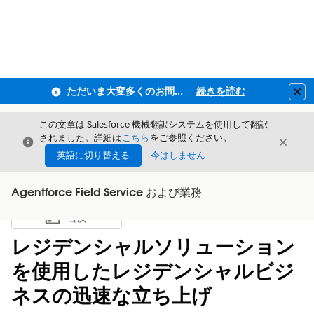
ただいま大変多くのお問い合わせをいただいており、ご連絡までにお時間を頂戴しております
続きを読む
Clo
この文章は Salesforce 機械翻訳システムを使用して翻訳
されました。詳細は
こちら
をご参照ください。
閉じる
閉じ
閉じる
英語に切り替える
今はしません
Agentforce Field Service および業務
目次
目次を表示
レジデンシャルソリューション
を使用したレジデンシャルビジ
ネスの迅速な立ち上げ