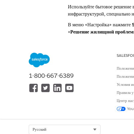
Используйте бытовое решение в
инфраструктурой, специально 
В меню «Настройка» нажмите
«
Решение жилищной пробле
Автоматизируя настройку фунд
SALESFO
ЭТА СТАТЬЯ РЕШИЛА ВАШУ П
Положени
1-800-667-6389
Оставьте свой отзыв, чтобы мы могл
Положение
Условия и
Правила у
Центр нас
You
Select Org
Русский