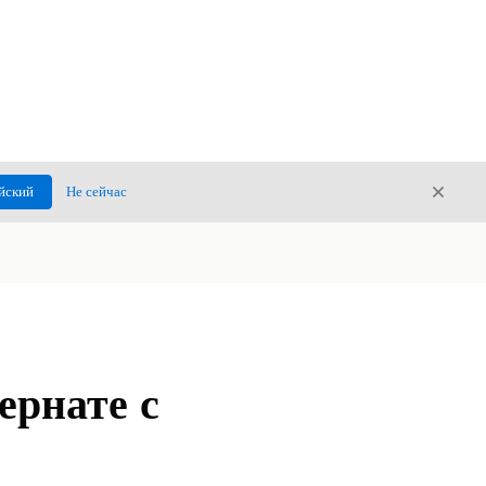
Закры
йский
Не сейчас
Закрыт
ернате с