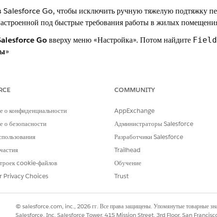
 Salesforce Go, чтобы исключить ручную тяжелую подтяжку пе
настроенной под быстрые требования работы в жилых помещени
Salesforce Go
вверху меню «Настройка». Потом найдите
Field
мы
»
амента, Жилищное решение позволяет обойти технические слож
RCE
COMMUNITY
РОБЛЕМУ?
е о конфиденциальности
AppExchange
и стать лучше!
 о безопасности
Администраторы Salesforce
спользования
Разработчики Salesforce
частия
Trailhead
троек cookie-файлов
Обучение
r Privacy Choices
Trust
© salesforce.com, inc., 2026 гг. Все права защищены. Упомянутые товарные з
Salesforce, Inc. Salesforce Tower, 415 Mission Street, 3rd Floor, San Francis