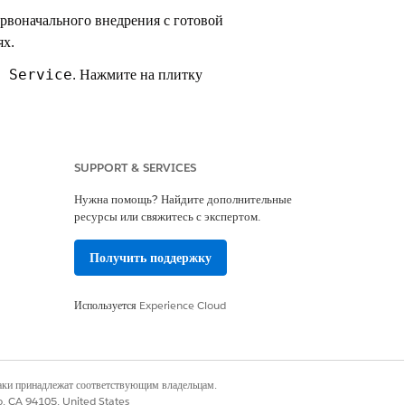
рвоначального внедрения с готовой
ях.
. Нажмите на плитку
 Service
ности стандартных конфигураций.
SUPPORT & SERVICES
Нужна помощь? Найдите дополнительные
ресурсы или свяжитесь с экспертом.
Да
Нет
Получить поддержку
Используется
Experience Cloud
наки принадлежат соответствующим владельцам.
co, CA 94105, United States