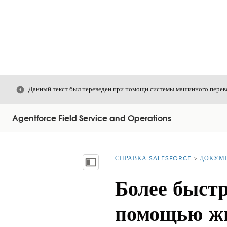
Закрыть
Данный текст был переведен при помощи системы машинного перево
Agentforce Field Service and Operations
СПРАВКА SALESFORCE
ДОКУМ
Вы находитесь здесь:
Показать содержание
Более быстр
помощью жи