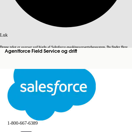
Søg
Luk
Denne tekst er oversat ved hjælp af Salesforce-maskinoversættelsessystem. Du finder flere
Agentforce Field Service og drift
Skift til engelsk
Ikke nu
detaljer
her
.
Luk
Luk
1-800-667-6389