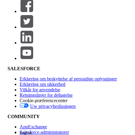
Filtre (0)
VÆLG FILTRE
Tilføj
Produktområde
Funktionspåvirkning
SALESFORCE
Erklæring om beskyttelse af personlige oplysninger
Erklæring om sikkerhed
Vilkår for anvendelse
Retningslinjer for deltagelse
Cookie-præferencecenter
Uw privacybeslissingen
Version
COMMUNITY
AppExchange
Salesforce-administratorer
English