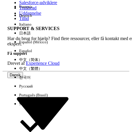
Salesforce-udviklere
Français
Trailhead
Experience
Uddannelse
Deutsch
Tillid
Italiano
SUPPORT & SERVICES
日本語
Har du brug for hjælp? Find flere ressourcer, eller få kontakt med e
Ryd alle
Udført
Español (México)
ekspert.
Español
Få support
中文（简体）
Drevet af
Experience Cloud
中文（繁體）
Dansk
한국어
Русский
Português (Brasil)
Suomi
Ingen resultater