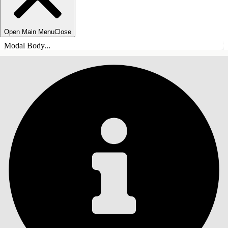
Open Main Menu
Close
Modal Body...
INDHOLD
Søg
Vis indholdsfortegnelse
Indhold