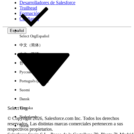
Desarrolladores de Salesforce
Trailhead
Experiencia
Formación
Confianza
Español
Select Org
Español
Borrar todo
Listo
中文（简体）
中文（繁體）
한국어
Русский
Português (Brasil)
Suomi
Dansk
Select Org
Svenska
Nederlands
© Copyright 2026, Salesforce.com Inc. Todos los derechos
reservados. Las distintas marcas comerciales pertenecen a sus
Norsk
respectivos propietarios.
No hay resultados