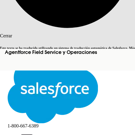
Buscar
Cerrar
Este texto se ha traducido utilizando un sistema de traducción automática de Salesforce. Más
Agentforce Field Service y Operaciones
Cambiar a inglés
Ahora no
información
aquí
.
Cerrar
Cerrar
1-800-667-6389