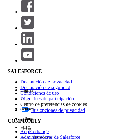
Filtrar por (0)
SELECCIONAR FILTROS
Agregar
Área de productos
Repercusión de función
SALESFORCE
Declaración de privacidad
Declaración de seguridad
English
Condiciones de uso
Directrices de participación
Français
Centro de preferencias de cookies
Deutsch
Sus opciones de privacidad
Edición
Italiano
COMMUNITY
日本語
AppExchange
Administradores de Salesforce
Español (México)