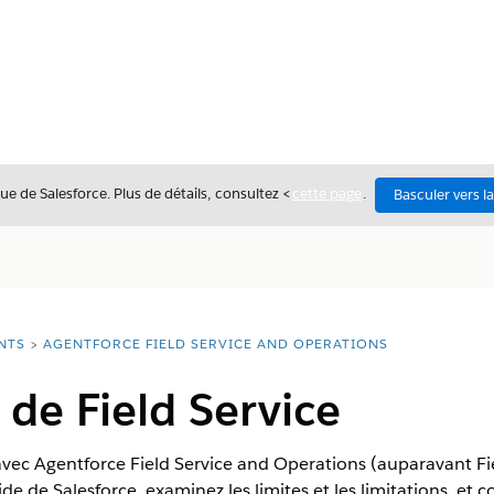
ue de Salesforce. Plus de détails, consultez <
cette page
.
Basculer vers l
NTS
AGENTFORCE FIELD SERVICE AND OPERATIONS
de Field Service
avec Agentforce Field Service and Operations (auparavant Fie
ide de Salesforce, examinez les limites et les limitations, et