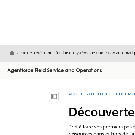
Fermer
Ce texte a été traduit à l’aide du système de traduction automatiq
Agentforce Field Service and Operations
AIDE DE SALESFORCE
DOCUME
Vous êtes ici :
Afficher la table des matières
Découverte 
Prêt à faire vos premiers pas 
ressources dans et hors de l'a