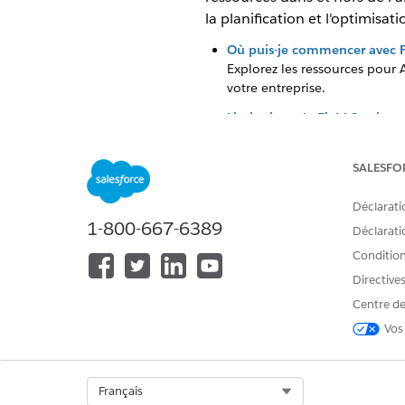
la planification et l'optimisati
Où puis-je commencer avec Fi
Explorez les ressources pour 
votre entreprise.
Limitations de Field Service
Découvrez les limites et les 
Concepts clés et Glossaire de 
SALESFO
Consultez les termes utilisés
Déclarati
Mises à jour de Field Service
1-800-667-6389
Déclaratio
Restez informé des versions p
informations sur la cadence d
Conditions
pour les fonctionnalités prin
Directive
Centre de
Vos
CET ARTICLE A-T-IL RÉSOLU VOT
Dites-nous ce que nous pouvons 
Select Org
Français