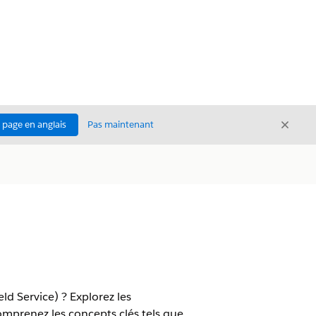
Ferme
a page en anglais
Pas maintenant
Fermer
ld Service) ? Explorez les
 comprenez les concepts clés tels que