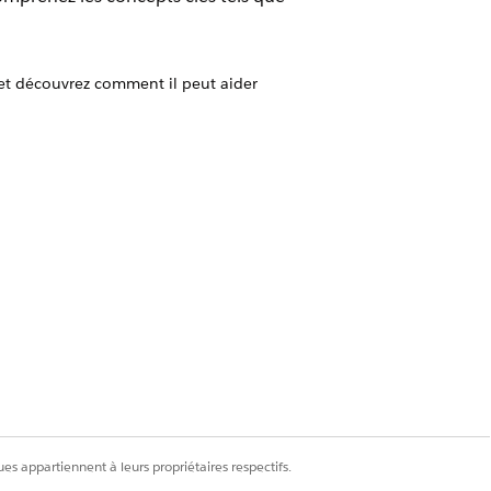
 et découvrez comment il peut aider
Field Service).
ice).
ce). Cet article présente des
(également appelées versions d'urgence)
Oui
Non
es appartiennent à leurs propriétaires respectifs.