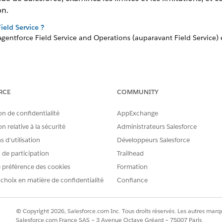
on.
eld Service ?
Agentforce Field Service and Operations (auparavant Field Service)
limitations d'Agentforce Field Service and Operations (anciennement 
Field Service
RCE
COMMUNITY
 dans Agentforce Field Service and Operations (auparavant Field Serv
on de confidentialité
AppExchange
 Desktop
n relative à la sécurité
Administrateurs Salesforce
our Agentforce Field Service and Operations (auparavant Field Servi
e publication des versions majeures, correctives et quotidiennes 
 d’utilisation
Développeurs Salesforce
cipales et gérées du package.
s de participation
Trailhead
 préférence des cookies
Formation
 choix en matière de confidentialité
Confiance
RE PROBLÈME ?
améliorer !
© Copyright 2026, Salesforce.com Inc. Tous droits réservés. Les autres marqu
Salesforce.com France SAS – 3 Avenue Octave Gréard – 75007 Paris