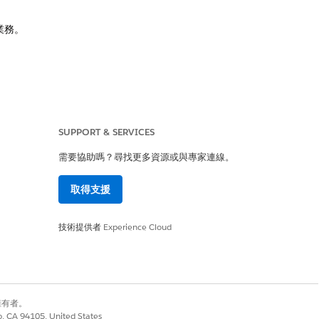
的業務。
SUPPORT & SERVICES
文包含主要、修補程式和每日版本 (也稱為緊急版本) 針對
需要協助嗎？尋找更多資源或與專家連線。
取得支援
技術提供者
Experience Cloud
是
否
別擁有者。
co, CA 94105, United States