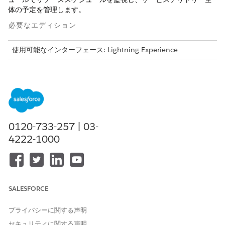
体の予定を管理します。
必要なエディション
使用可能なインターフェース: Lightning Experience
使用可能なエディション:
Enterprise
Edition および
Unlimited
Edition
必要なユーザー権限
スケジュールコンソールを使
ワークフォーススケジュール
0120-733-257 | 03-
用する
マネージャー
4222-1000
[
アプリケーションランチャー]
をクリックし、[
Manager Con
] を検索して選択します。
sole
スケジュールコンソールの左側にはサービステリトリーが表示
され、上部には 1 時間ごとの時間枠が表示されます。サービ
SALESFORCE
ス予定は各リソースのタイムライン行にブロックとして表示さ
れます。
プライバシーに関する声明
スケジュールコンソールで次のいずれかのタスクを実行しま
セキュリティに関する声明