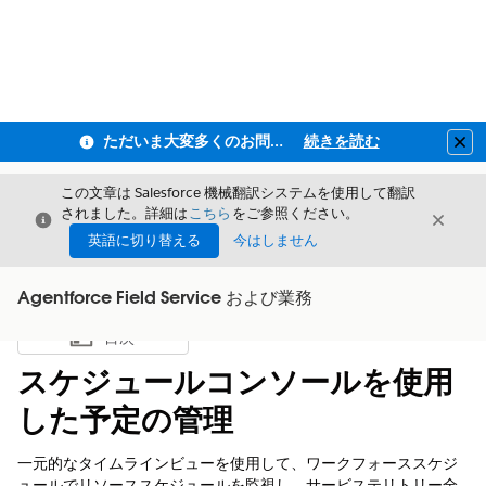
ただいま大変多くのお問い合わせをいただいており、ご連絡までにお時間を頂戴しております
続きを読む
Clo
この文章は Salesforce 機械翻訳システムを使用して翻訳
されました。詳細は
こちら
をご参照ください。
閉じる
閉じ
閉じる
英語に切り替える
今はしません
Agentforce Field Service および業務
目次
目次を表示
スケジュールコンソールを使用
した予定の管理
一元的なタイムラインビューを使用して、ワークフォーススケジ
ュールでリソーススケジュールを監視し、サービステリトリー全