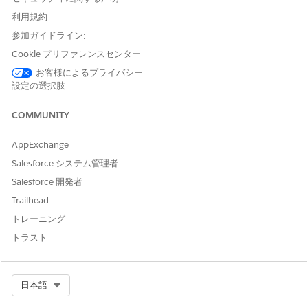
す。
利用規約
テリトリーを展開または折りたたむには、テリトリー名を
クリックします。
参加ガイドライン:
別の日付に移動するには、
[今日
]、[
翌日]
、または [
前日]
Cookie プリファレンスセンター
をクリックするか、日付ピッカーから日付を選択します。
お客様によるプライバシー
リソースを検索するには、検索に名前を入力します。結果
設定の選択肢
をクリアするには、[
クリア] を
クリックします。
予定の詳細を表示するには、タイムラインで予定ブロック
COMMUNITY
をクリックします。
予定を再スケジュールまたはキャンセルするには、予定ブ
AppExchange
ロックをクリックし、[
再スケジュール]
または [
キャンセ
ル]
をクリックします。
Salesforce システム管理者
スケジュールデータを更新するには、
[更新]
をクリックし
Salesforce 開発者
ます。
Trailhead
トレーニング
トラスト
この記事で問題は解決されましたか?
ご意見をお待ちしております。
Select Org
日本語
はい
いいえ