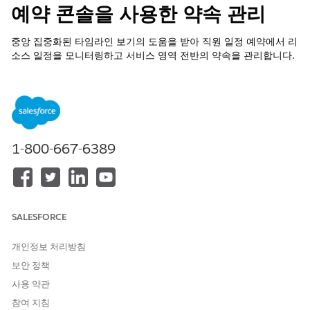
예약 콘솔을 사용한 약속 관리
중앙 집중화된 타임라인 보기의 도움을 받아 직원 일정 예약에서 리
소스 일정을 모니터링하고 서비스 영역 전반의 약속을 관리합니다.
필수 EDITION
지원 제품: Lightning Experience
지원 제품:
Enterprise
및
Unlimited
Edition
1-800-667-6389
필요한 사용자 권한
예약 콘솔 사용:
직원 예약 관리자
SALESFORCE
앱 시작 관리자
를 클릭한 다음,
를 검색하고
Manager Console
선택합니다.
개인정보 처리방침
예약 콘솔은 왼쪽에 서비스 영역과 상단에 시간별 시간 슬롯을
표시합니다. 서비스 약속은 각 자원의 시간 표시 막대 행에 블록
보안 정책
으로 표시됩니다.
사용 약관
예약 콘솔에서 다음 과업을 수행합니다.
참여 지침