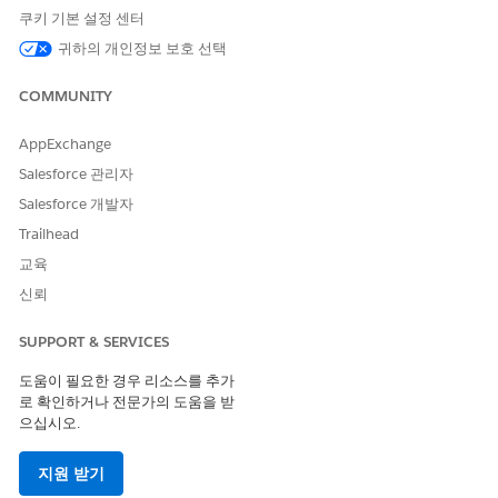
영역을 확장하거나 축소하려면 영역 이름을 클릭합니다.
쿠키 기본 설정 센터
다른 날짜로 이동하려면
오늘
,
다음 날
또는
이전 날짜
를 클
귀하의 개인정보 보호 선택
릭하거나 날짜 선택기에서 날짜를 선택합니다.
자원을 검색하려면 검색에 이름을 입력합니다. 결과를 지우
COMMUNITY
려면
삭제
를 클릭합니다.
약속 세부 사항을 보려면 타임라인에서 약속 블록을 클릭합
AppExchange
니다.
약속을 다시 예약하거나 취소하려면 약속 블록을 클릭한 다
Salesforce 관리자
음,
다시 예약
또는
취소
를 클릭합니다.
Salesforce 개발자
일정 데이터를 새로 고치려면
새로 고침
을 클릭합니다.
Trailhead
교육
신뢰
이 기사를 통해 문제를 해결했습니까?
개선을 위한 의견을 보내주세요.
SUPPORT & SERVICES
도움이 필요한 경우 리소스를 추가
예
아니요
로 확인하거나 전문가의 도움을 받
으십시오.
지원 받기