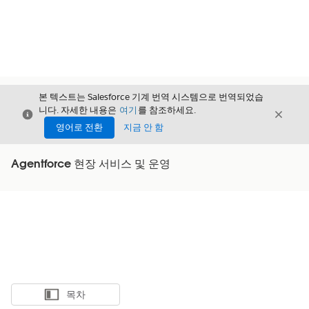
본 텍스트는 Salesforce 기계 번역 시스템으로 번역되었습
니다. 자세한 내용은
여기
를 참조하세요.
닫기
닫기
닫기
영어로 전환
지금 안 함
Agentforce 현장 서비스 및 운영
목차
목차 표시