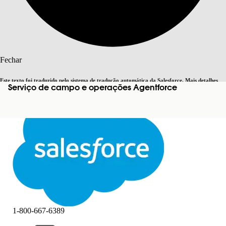
Pesquisar
Fechar
Este texto foi traduzido pelo sistema de tradução automática da Salesforce. Mais detalhes
Serviço de campo e operações Agentforce
Alternar para inglês
Agora não
aqui
.
Fechar
Fechar
1-800-667-6389