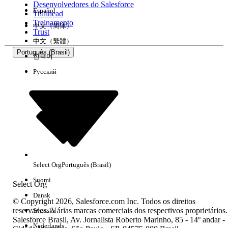
Desenvolvedores do Salesforce
Español
Trailhead
Experiência
Treinamento
中文（简体）
Trust
中文（繁體）
Português (Brasil)
한국어
Русский
Limpar tudo
Concluído
Select Org
Português (Brasil)
Suomi
Select Org
Dansk
© Copyright 2026, Salesforce.com Inc. Todos os direitos
reservados. Várias marcas comerciais dos respectivos proprietários.
Svenska
Salesforce Brasil, Av. Jornalista Roberto Marinho, 85 - 14º andar -
Sem resultados
Nederlands