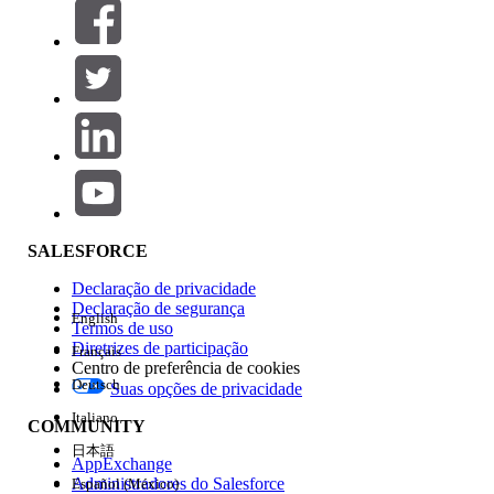
Filtros (0)
SELECIONAR FILTROS
Adicionar
Área de produtos
Impacto do recurso
SALESFORCE
Declaração de privacidade
Declaração de segurança
English
Termos de uso
Diretrizes de participação
Français
Centro de preferência de cookies
Deutsch
Suas opções de privacidade
Edição
Italiano
COMMUNITY
日本語
AppExchange
Administradores do Salesforce
Español (México)