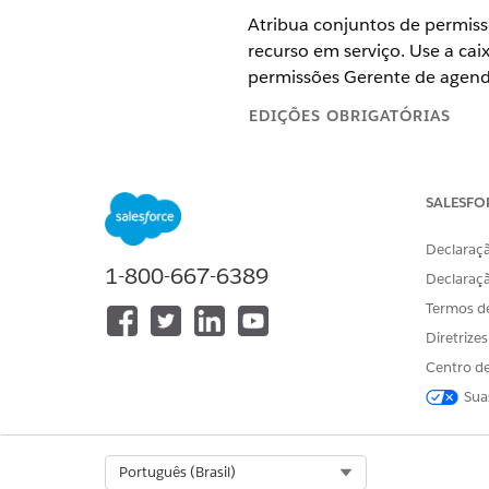
Atribua conjuntos de permis
recurso em serviço. Use a cai
permissões Gerente de agend
EDIÇÕES OBRIGATÓRIAS
Disponível em: Lightning Exper
SALESFO
Disponível em: Edições
Enterpri
Declaraçã
1-800-667-6389
Declaraç
Para gerenciar o acesso do us
Termos d
trabalho:
Diretrize
Centro de
PAPEL
Sua
Gerenciador de agendamento d
Recurso de serviço de agendam
Select Org
Português (Brasil)
trabalho