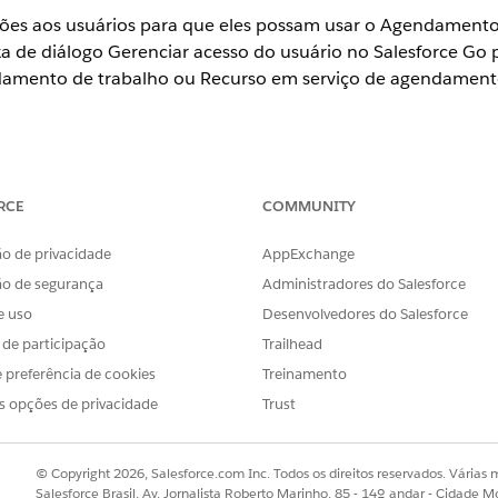
sões aos usuários para que eles possam usar o Agendament
xa de diálogo Gerenciar acesso do usuário no Salesforce Go p
amento de trabalho ou Recurso em serviço de agendamento
ience
RCE
COMMUNITY
se
e
Unlimited
o de privacidade
AppExchange
PERMISSÕES NECESSÁRIAS AO USUÁRIO
ão de segurança
Administradores do Salesforce
uário para o Agendamento de
Gerente de agendamento de 
e uso
Desenvolvedores do Salesforce
s de participação
Trailhead
 preferência de cookies
Treinamento
DESCRIÇÃO
s opções de privacidade
Trust
e trabalho
Acesse e gerencie agendas de recursos em serviço n
otimização e agendamento.
ento de
© Copyright 2026, Salesforce.com Inc. Todos os direitos reservados. Várias m
Agende, reagende e cancele compromissos de serv
Salesforce Brasil, Av. Jornalista Roberto Marinho, 85 - 14º andar - Cidade M