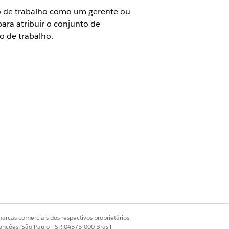
o de trabalho como um gerente ou
ara atribuir o conjunto de
 de trabalho.
trabalho
a IU do gerente e execute ações de
arcas comerciais dos respectivos proprietários.
iço com o Agendamento de trabalho.
onções, São Paulo - SP, 04575-000 Brasil