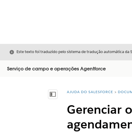
Fechar
Este texto foi traduzido pelo sistema de tradução automática da 
Serviço de campo e operações Agentforce
AJUDA DO SALESFORCE
DOCUM
Você está aqui:
Mostrar índice
Gerenciar o
agendament