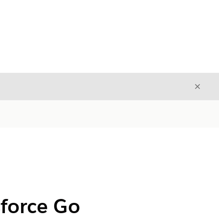
Fecha
Fechar
a
force Go