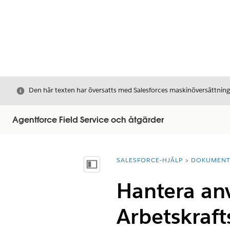
Stäng
Den här texten har översatts med Salesforces maskinöversättnin
Agentforce Field Service och åtgärder
SALESFORCE-HJÄLP
DOKUMEN
Du är här:
Visa innehållsförteckning
Hantera an
Arbetskraft