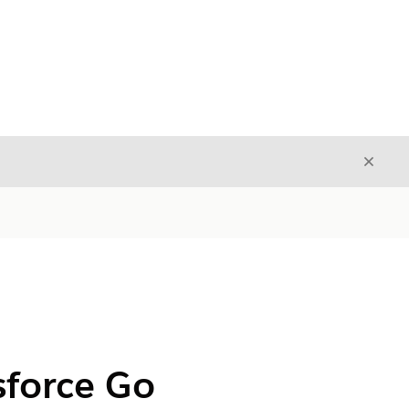
Stäng
Stäng
sforce Go