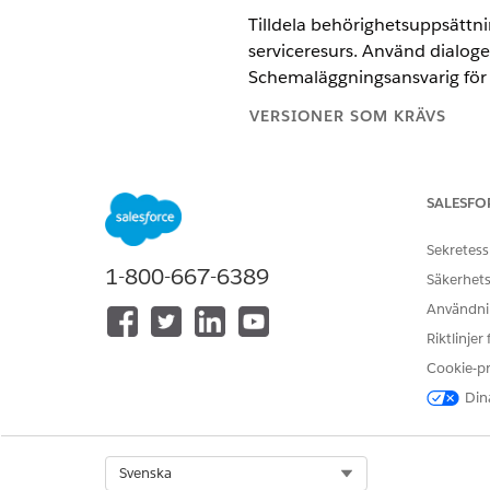
Tilldela behörighetsuppsättni
serviceresurs. Använd dialoge
Schemaläggningsansvarig för a
VERSIONER SOM KRÄVS
Tillgängliga i: Lightning Experi
SALESFO
Tillgängliga i:
Enterprise
och Unl
Sekretess
1-800-667-6389
Säkerhets
Hantera användaråtkomst för Ar
Användnin
Riktlinjer
ROLL
Cookie-p
Schemaläggningsansvarig för ar
Dina
Serviceresurs för schemaläggni
arbetskraft
Select Org
Svenska