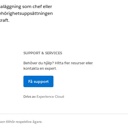
aläggning som chef eller
 behörighetsuppsättningen
raft.
SUPPORT & SERVICES
Behöver du hjälp? Hitta fler resurser eller
kontakta en expert.
arbetskraft
Få support
Drivs av
Experience Cloud
ns användargränssnitt och kör
okningar med
en tillhör respektive ägare.