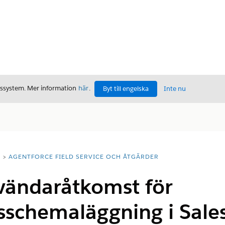
gssystem. Mer information
här
.
Byt till engelska
Inte nu
T
AGENTFORCE FIELD SERVICE OCH ÅTGÄRDER
vändaråtkomst för
sschemaläggning i Sale