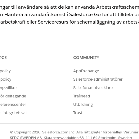
ngar till användare så att de kan använda Arbetskraftsschem
n Hantera användaråtkomst i Salesforce Go för att tilldela
rbetskraft eller Serviceresurs för schemaläggning av arbetsk
ence
RCE
COMMUNITY
imited Editions.
policy
AppExchange
ANVÄNDARBEHÖRIGHETER SOM KRÄVS FÖR ATT
policy
Salesforce-administratörer
betskraftsschemaläggning:
Schemaläggningsansvarig för 
gsvillkor
Salesforce-utvecklare
 för deltagande
Trailhead
BESKRIVNING
referenscenter
Utbildning
betskraft
Gå till och hantera serviceresursscheman från chefe
 integritetsval
Trust
optimerings- och schemaläggningsåtgärder.
ng av
Schemalägg, ändra schema och annullera serviceb
© Copyright 2026, Salesforce.com Inc. Alla rättigheter förbehålles. Varumärk
Arbetskraftsschemaläggning.
SFDC SWEDEN AB, Klarabergsviadukten 63, 111 64 Stockholm, Sweden