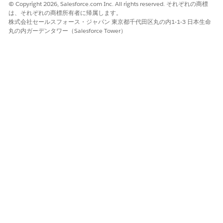
© Copyright 2026, Salesforce.com Inc. All rights reserved. それぞれの商標
セットページまたは権限セットグループページでユーザーアクセ
は、それぞれの商標所有者に帰属します。
スを管理することもできます。
株式会社セールスフォース・ジャパン 東京都千代田区丸の内1-1-3 日本生命
丸の内ガーデンタワー（Salesforce Tower）
この記事で問題は解決されましたか?
ご意見をお待ちしております。
はい
いいえ