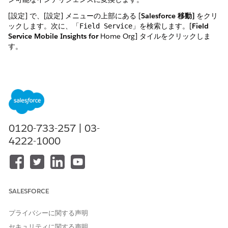
[設定] で、[設定] メニューの上部にある [
Salesforce 移動]
をクリ
ックします。次に、「
」を検索します。[
Field
Field Service
Service Mobile Insights for
Home Org] タイルをクリックしま
す。
ユーザー権限の割り当て
適切なチーム メンバーがアクセスできるようにするには、
[Manage Users (ユーザーの管理)] で [
Manage (管理
)] をクリッ
クします。
権限セットの選択
: Tableau Next Limited Consumer (フリー
0120-733-257 | 03-
ミアムアプリケーションへの参照のみアクセス用) または
4222-1000
Data Cloud ユーザーを選択します。
条件と検索
: ユーザー検索条件を使用して、「すべて」のユー
ザーまたはすでに「割り当て済み」のユーザーを表示します。
アクセス権の付与
: ユーザー名の横にあるチェックボックスを
オンにして、[
割り当て] を
クリックします。ライセンス数を監
SALESFORCE
視します。このダッシュボードには、対応可能な座席数と割り
当てられた座席数を正確に示します。
プライバシーに関する声明
セキュリティに関する声明