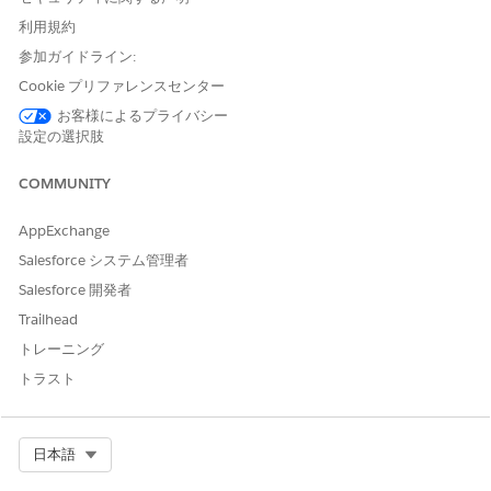
Field Service Mobile インサイトのインストールと有効化
利用規約
[Field Service Mobile Insights をインストールして有効化] で、
参加ガイドライン:
[
管理] を
クリックします。
Cookie プリファレンスセンター
データソースを接続します。
お客様によるプライバシー
Salesforce 接続
: 主接続を選択します。
設定の選択肢
データスペース
: 関連するデータスペースを選択します (通
常は「デフォルト」スペースが事前に選択されます)。
COMMUNITY
タイムライン
: [勤務日] セクションで、モバイルチームが
活動する曜日を選択します。これにより、「Daily Active
AppExchange
User (日次有効ユーザー)」総計値が正確になり、週末や休
日に偏ることがありません。
Salesforce システム管理者
Salesforce 開発者
インストールに関する詳細を入力します。
アプリケーション名
: このインストールインスタンスの一
Trailhead
意の名前を指定します。
トレーニング
説明
: インストール日、バージョン、目的のビジネスユニ
トラスト
ットなどの詳細を追加します。
ログレベル
: 詳細情報を含めるように詳細のレベルを調整
します。
Select Org
日本語
従来のルートを使用する場合は、割り当て画面の [設定に移動] シ
ョートカットをクリックして、Salesforce の [設定] の標準の権限