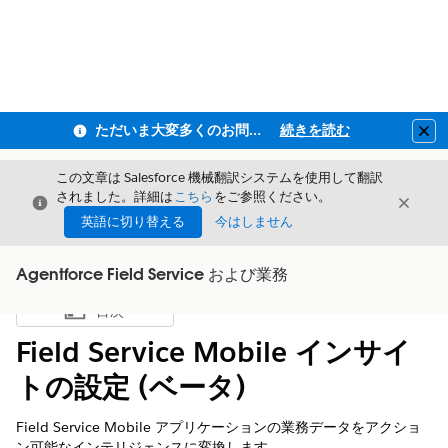
ただいま大変多くのお問い合わせをいただいており、ご連絡までにお時間を頂戴しております
続きを読む
Clo
この文章は Salesforce 機械翻訳システムを使用して翻訳
されました。詳細は
こちら
をご参照ください。
閉じる
閉じ
閉じる
英語に切り替える
今はしません
Agentforce Field Service および業務
目次
目次を表示
Field Service Mobile インサイ
トの設定 (ベータ)
Field Service Mobile アプリケーションの業務データをアクショ
ン可能なインテリジェンスに変換します。