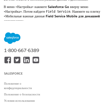
В меню «Настройка» нажмите
Salesforce Go
вверху меню
«Настройка». Потом найдите
. Нажмите на плитку
Field Service
«Мобильные важные данные
Field Service Mobile для домашней
организации
».
Назначить пользователям необходимые полномочия
Чтобы обеспечить доступ нужных участников рабочей группы, в
разделе «Управление пользователями» нажмите «
Управление
».
1-800-667-6389
Выбор набора полномочий
: Выберите между Tableau Next
Limited Consumer (для доступа только для чтения к
бесплатным приложениям) или пользователем Data Cloud.
Фильтрация и поиск
: Используйте фильтр «Пользователи» для
просмотра «Все» или «Назначено».
SALESFORCE
Предоставить доступ
: Установите флажок напротив имени
пользователя и нажмите «
Назначить
». Следите за количеством
Положение о
лицензий. Панель мониторинга отображает точное количество
конфиденциальности
доступных мест по сравнению с назначенными.
Положение о безопасности
Установка и включение мобильных важных данных
Условия использования