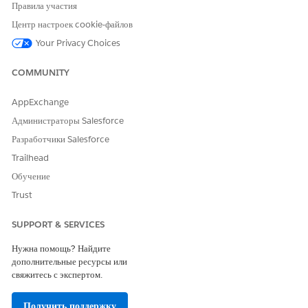
Field Service Mobile
Правила участия
В разделе «Установка и включение мобильных важных данных
Центр настроек cookie-файлов
Field Service Mobile» нажмите «
Управление
».
Your Privacy Choices
Подключите источник данных:
COMMUNITY
Подключение Salesforce
: Выберите основное
подключение.
AppExchange
Пространство данных
: Выберите нужное пространство
данных (обычно выбранное пространство по умолчанию).
Администраторы Salesforce
Временная шкала
: В разделе «Рабочие дни» выберите дни
Разработчики Salesforce
активности выездной группы. Это гарантирует точность
Trailhead
показателей «Ежедневный активный пользователь» и
отсутствие искажения выходных или нерабочих дней.
Обучение
Trust
Введите сведения об установке:
Имя приложения
: Введите уникальное имя данного
SUPPORT & SERVICES
экземпляра установки.
Описание
: Добавьте сведения, например, дату установки,
Нужна помощь? Найдите
версию или предполагаемую бизнес-единицу.
дополнительные ресурсы или
Уровень журнала
: Настройте уровень сведений для
свяжитесь с экспертом.
добавления дополнительных сведений.
Получить поддержку
Если вы предпочитаете традиционный маршрут, вы также можете