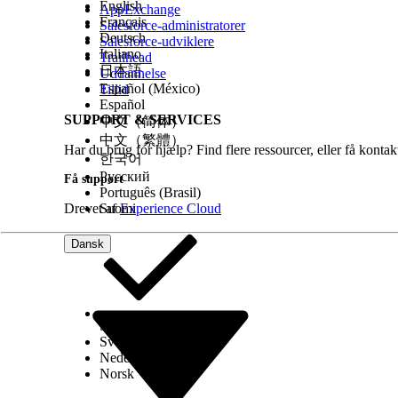
English
AppExchange
Français
Salesforce-administratorer
Deutsch
Salesforce-udviklere
Italiano
Trailhead
日本語
Uddannelse
Español (México)
Tillid
Español
SUPPORT & SERVICES
中文（简体）
中文（繁體）
Har du brug for hjælp? Find flere ressourcer, eller få konta
한국어
Русский
Få support
Português (Brasil)
Drevet af
Suomi
Experience Cloud
Dansk
Select Org
Dansk
Svenska
Nederlands
Norsk