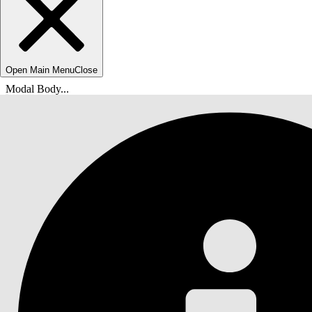
Open Main Menu
Close
Modal Body...
breadcrumbDescription
helpHomeLinkText
docsHomeLinkTextShort
Agentforce Field Service og drift