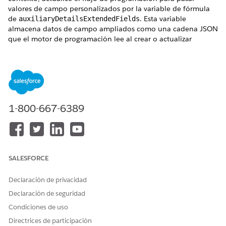
valores de campo personalizados por la variable de fórmula
de
. Esta variable
auxiliaryDetailsExtendedFields
almacena datos de campo ampliados como una cadena JSON
que el motor de programación lee al crear o actualizar
registros.
EDICIONES NECESARIAS
Disponible en: Lightning Experience
1-800-667-6389
Disponible en:
Enterprise Edition
y
Unlimited Edition
PERMISOS DE USUARIO NECESARIOS
Para pasar valores de campo
Gerente de programación
personalizados en flujos de
de plantilla de trabajo
SALESFORCE
programación:
Declaración de privacidad
Desde Configuración, en el cuadro Búsqueda rápida,
Declaración de seguridad
ingrese
y, a continuación, seleccione
Flujos
.
Flows
Condiciones de uso
Abra el flujo de programación que hace referencia al
campo personalizado (por ejemplo,
Programar cita
o su
Directrices de participación