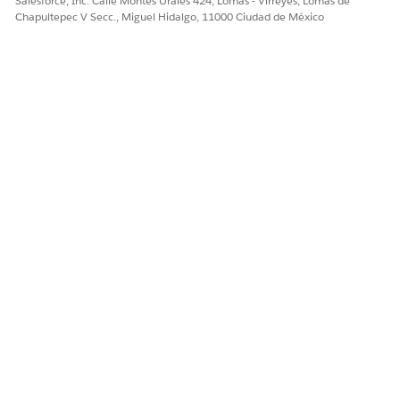
Salesforce, Inc. Calle Montes Urales 424, Lomas - Virreyes, Lomas de
Chapultepec V Secc., Miguel Hidalgo, 11000 Ciudad de México
No modifique ni elimine pares clave-valor
IMPORTANTE
existentes en la variable
auxiliaryDetailsExtendedField
. Las entradas estándar para Asunto, InteractionType,
s
Ubicación y Cuenta son obligatorias para que el flujo de
programación funcione correctamente. Solo anexe nuevas
entradas para campos personalizados.
¿RESOLVIÓ ESTE ARTÍCULO SU PROBLEMA?
¡Háganos saber cómo podemos mejorar!
Sí
No