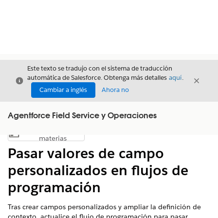
Este texto se tradujo con el sistema de traducción
automática de Salesforce. Obtenga más detalles
aquí
.
Cerrar
Cerrar
Cerrar
Cambiar a inglés
Ahora no
Agentforce Field Service y Operaciones
Índice de
Mostrar índice de materias
materias
Pasar valores de campo
personalizados en flujos de
programación
Tras crear campos personalizados y ampliar la definición de
contexto, actualice el flujo de programación para pasar