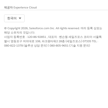
제공자
Experience Cloud
변수의 기존 키-값
중요
auxiliaryDetailsExtendedFields
Select Org
한국어
쌍을 수정하거나 제거하지 마십시오. 예약 플로가 올바르게 작동
하려면 제목, InteractionType, 위치, 계정에 대한 표준 항목이
© Copyright 2026, Salesforce.com Inc. All rights reserved. 여러 등록 상표는
필요합니다. 사용자 정의 필드에 대한 새 항목만 추가합니다.
해당 소유자의 것입니다.
사업자 등록번호 : 120-86-92851 , 대표자 : 벤슨웡 세일즈포스 코리아 서울특
별시 영등포구 여의대로 108, 파크원타워2 28층 (세일즈포스) 07335 TEL :
080-822-1378 (솔루션 상담 문의) | 080-805-9651 (기술 지원 문의)
이 기사를 통해 문제를 해결했습니까?
개선을 위한 의견을 보내주세요.
예
아니요