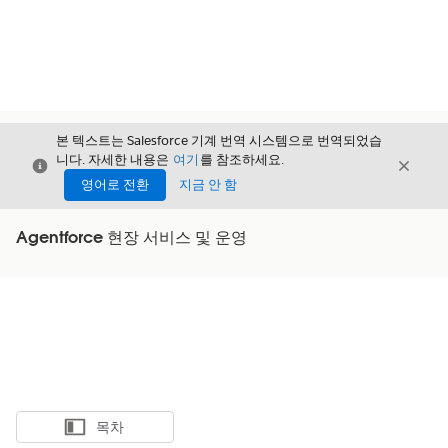
본 텍스트는 Salesforce 기계 번역 시스템으로 번역되었습
니다. 자세한 내용은
여기
를 참조하세요.
닫기
닫기
닫기
영어로 전환
지금 안 함
Agentforce 현장 서비스 및 운영
목차
목차 표시