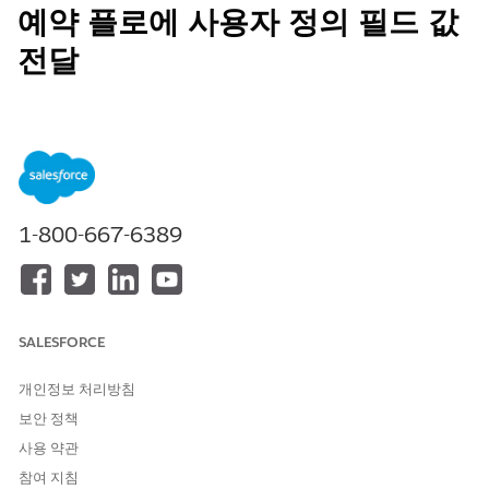
예약 플로에 사용자 정의 필드 값
전달
사용자 정의 필드를 만들고 컨텍스트 정의를 확장한 후 예약 플로를
업데이트하여
수식 변수를
auxiliaryDetailsExtendedFields
통해 사용자 정의 필드 값을 전달합니다. 이 변수는 확장 필드 데이
터를 예약 엔진이 레코드를 만들거나 업데이트할 때 읽는 JSON 문
자열로 저장합니다.
필수 EDITION
1-800-667-6389
지원 제품: Lightning Experience
지원 제품:
Enterprise
및
Unlimited
Edition
SALESFORCE
필요한 사용자 권한
개인정보 처리방침
예약 플로에 사용자 정의 필드
직원 예약 관리자
보안 정책
값 전달:
사용 약관
설정에서 빠른 찾기 상자에
를 입력한 다음,
플로
를 선택
Flows
참여 지침