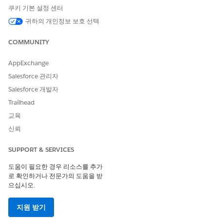
합니다.
쿠키 기본 설정 센터
사용자 정의 필드를 참조하는 예약 플로(예:
약속 예약
또는 복
귀하의 개인정보 보호 선택
제된 버전)를 엽니다.
Flow Builder에서
수식
auxiliaryDetailsExtendedFields
COMMUNITY
변수를 검색합니다.
변수를 클릭하여 편집할 수 있도록 엽니다.
AppExchange
수식 편집기에서 기존 JSON 문자열의 끝에 사용자 정의 필드를
키-값 쌍으로 추가합니다. 다음 형식을 사용합니다.
Salesforce 관리자
Salesforce 개발자
'{ "Subject": "' & {!appointmentName} & '", "Inte
Trailhead
교육
이 형식:
신뢰
은 컨텍스트 정의에서 생성된 사용자 정
Custom_Field__c
의 특성 이름이며 서비스 약속 또는 상호 작용 필드에 매핑
SUPPORT & SERVICES
됩니다.
은 사용자로부터 값을 수집하는 플로 화면
도움이 필요한 경우 리소스를 추가
flowVariable
로 확인하거나 전문가의 도움을 받
요소의 API 이름입니다.
으십시오.
완료
를 클릭한 다음,
저장
을 클릭합니다.
지원 받기