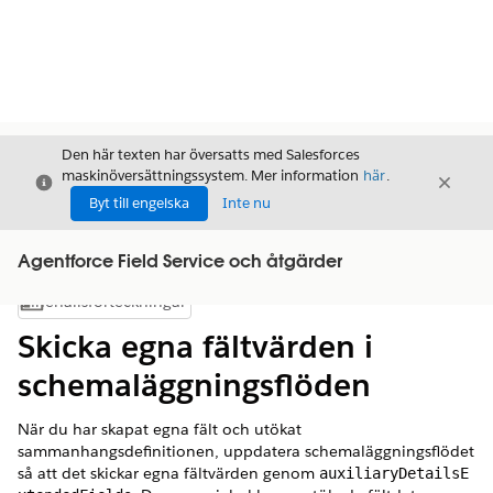
Den här texten har översatts med Salesforces
maskinöversättningssystem. Mer information
här
.
Stäng
Stäng
Stäng
Byt till engelska
Inte nu
Agentforce Field Service och åtgärder
Innehållsförteckningar
Visa innehållsförteckning
Skicka egna fältvärden i
schemaläggningsflöden
När du har skapat egna fält och utökat
sammanhangsdefinitionen, uppdatera schemaläggningsflödet
så att det skickar egna fältvärden genom
auxiliaryDetailsE