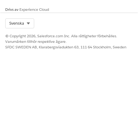
Standardposterna för Ämne, InteractionType, Plats och
Konto krävs för att schemaläggningsflödet ska fungera
Drivs av
Experience Cloud
korrekt. Lägg endast till nya poster för egna fält.
Select Org
Svenska
© Copyright 2026, Salesforce.com Inc. Alla rättigheter förbehålles.
Varumärken tillhör respektive ägare.
SFDC SWEDEN AB, Klarabergsviadukten 63, 111 64 Stockholm, Sweden
LÖSTE DENNA ARTIKEL DITT PROBLEM?
Berätta för oss vad vi kan förbättra!
Ja
Nej