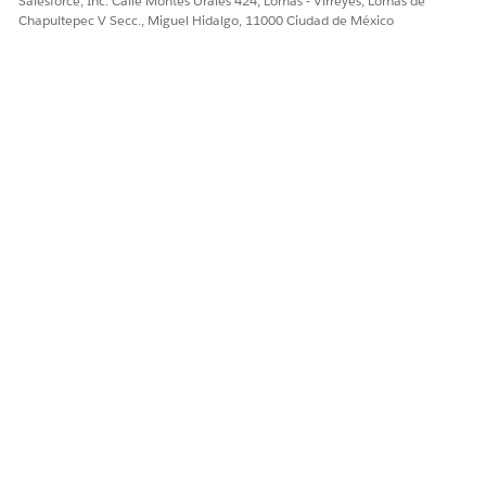
Salesforce, Inc. Calle Montes Urales 424, Lomas - Virreyes, Lomas de
Chapultepec V Secc., Miguel Hidalgo, 11000 Ciudad de México