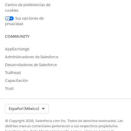
Centro de preferencias de
Componentes de pantalla de flujo Captura de datos
cookies
Obtenga información acerca de componentes de pantalla
disponibles en flujos Captura de datos, utilizados en la
Sus opciones de
privacidad
aplicación móvil Field Service.
COMMUNITY
AppExchange
¿RESOLVIÓ ESTE ARTÍCULO SU PROBLEMA?
Administradores de Salesforce
¡Háganos saber cómo podemos mejorar!
Desarrolladores de Salesforce
Sí
No
Trailhead
Capacitación
Trust
Select Org
Español (México)
© Copyright 2026, Salesforce.com Inc. Todos los derechos reservados. Las
distintas marcas comerciales pertenecen a sus respectivos propietarios.