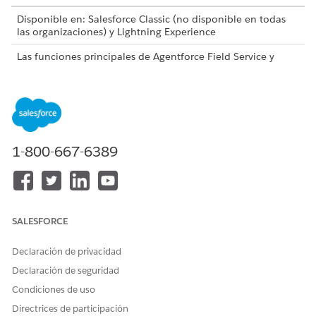
Disponible en: Salesforce Classic (no disponible en todas
las organizaciones) y Lightning Experience
Las funciones principales de Agentforce Field Service y
Operaciones, el paquete gestionado y la aplicación móvil
están disponibles en
Enterprise
Edition,
Unlimited
Edition y
Developer
Edition.
1-800-667-6389
Field Service es ahora Agentforce Field Service and
NOTA
Operations. En algunos casos, seguimos utilizando Field
Service para hacer referencia a esta área de producto en
SALESFORCE
aplicaciones y documentación de Salesforce.
Declaración de privacidad
Campos de objeto de Field Service
Declaración de seguridad
Obtenga información acerca de los campos disponibles
Condiciones de uso
en objetos estándar que se utilizan en Agentforce Field
Service y Operaciones (anteriormente Field Service).
Directrices de participación