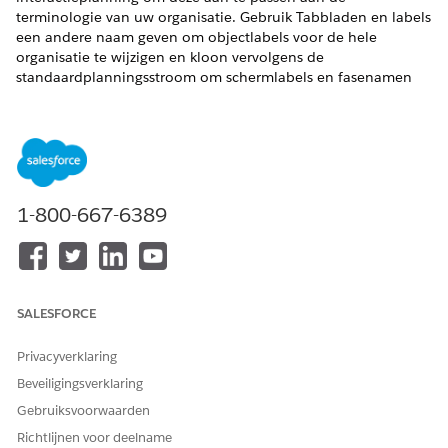
terminologie van uw organisatie. Gebruik Tabbladen en labels
een andere naam geven om objectlabels voor de hele
organisatie te wijzigen en kloon vervolgens de
standaardplanningsstroom om schermlabels en fasenamen
bij te werken die de beheerde stroom niet dynamisch
bijwerkt.
VEREISTE EDITIONS
Beschikbaar in: Lightning Experience
1-800-667-6389
Beschikbaar in:
Enterprise
en
Unlimited
Edition
BENODIGDE GEBRUIKERSMACHTIGINGEN
SALESFORCE
De naam van objectlabels
Manager
wijzigen of schermlabels
personeelsplanning
bijwerken:
Privacyverklaring
Beveiligingsverklaring
In dit scenario moet een gebruiker een vergadering op
kantoor plannen tussen een serviceresource en een klant voor
Gebruiksvoorwaarden
een ondersteuningsbeoordeling. De beheerder wil de
Richtlijnen voor deelname