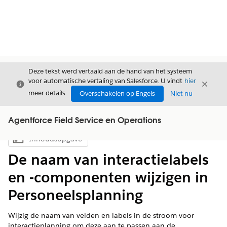
Deze tekst werd vertaald aan de hand van het systeem
voor automatische vertaling van Salesforce. U vindt
hier
Sluiten
Sluite
Sluiten
meer details.
Overschakelen op Engels
Niet nu
Agentforce Field Service en Operations
Inhoudsopgave
Inhoudsopgave weergeven
De naam van interactielabels
en -componenten wijzigen in
Personeelsplanning
Wijzig de naam van velden en labels in de stroom voor
interactieplanning om deze aan te passen aan de