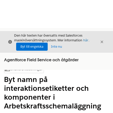
Den här texten har översatts med Salesforces
maskinöversättningssystem. Mer information
här
.
Stäng
Stäng
Stäng
Byt till engelska
Inte nu
Agentforce Field Service och åtgärder
Innehållsförteckningar
Visa innehållsförteckning
Byt namn på
interaktionsetiketter och
komponenter i
Arbetskraftsschemaläggning