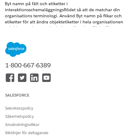
Byt namn på fält och etiketter i
interaktionsschemaläggningsflödet så att de matchar din
organisations terminologi. Använd Byt namn på flikar och
etiketter för att ändra objektetiketter i hela organisationen
och klona sedan standardschemaläggningsflödet för att
uppdatera skärmetiketter och fasnamn som det hanterade
flödet inte uppdaterar dynamiskt.
VERSIONER SOM KRÄVS
1-800-667-6389
Tillgängliga i: Lightning Experience
Tillgängliga i:
Enterprise
och Unlimited Editions.
ANVÄNDARBEHÖRIGHETER SOM KRÄVS FÖR ATT
SALESFORCE
Byta namn på
Schemaläggningsansvarig
objektetiketter eller
för arbetskraft
Sekretesspolicy
uppdatera skärmetiketter:
Säkerhetspolicy
I detta scenario måste en användare schemalägga ett möte
Användningsvillkor
på kontoret mellan en serviceresurs och en kund för en
Riktlinjer för deltagande
supportgranskning. Administratören vill anpassa