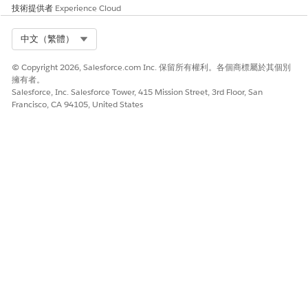
進入「設定」,在「快速尋找」方塊中輸入
,然後選取「
流
Flows
技術提供者
Experience Cloud
程
」。
開啟您要自訂的排程流程 (例如,
排程約會
)。
Select Org
中文（繁體）
按一下「
另存為新流程」
以建立可編輯的複本。
輸入所複製流程的標籤和描述,然後按一下「
儲存」
。
© Copyright 2026, Salesforce.com Inc. 保留所有權利。各個商標屬於其個別
開啟您要重新命名的畫面元素 (例如,
新增約會詳細資料
),然後將
擁有者。
標籤
更新為新名稱。
Salesforce, Inc. Salesforce Tower, 415 Mission Street, 3rd Floor, San
Francisco, CA 94105, United States
若要重新命名進度列中的階段,請選取畫面元素、展開「
階段
」,
然後更新階段名稱。
針對您要重新命名的每個畫面和階段重複步驟 5-6。
按一下「
儲存
」,然後按一下「
啟用
」。
以複製的流程取代快速動作或按鈕中的原始流程參照,以便使用
者在排程約會時看見更新的標籤。
在進行變更前複製流程,以確保您不會對已功能的流程進行非預期的
修改。如需其他流程自訂選項,請參閱
自訂約會預訂體驗
。
此文章是否解決您的問題？
請讓我們知道，以便我們改進！