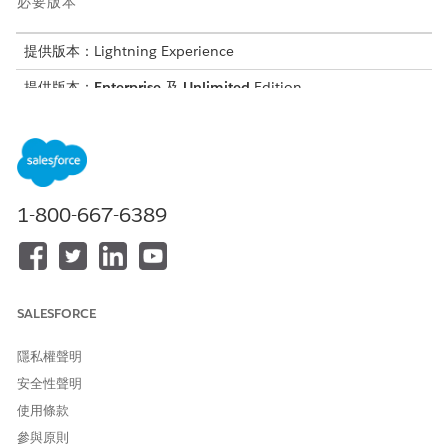
必要版本
提供版本：Lightning Experience
提供版本：
Enterprise
及
Unlimited
Edition
需要的使用者權限
重新命名物件標籤或更新畫面
人力排程經理
標籤:
1-800-667-6389
在此情節下,使用者需要排程服務資源與客戶之間的辦公室內會議,以
進行支援審查。管理員想要自訂互動詳細資料元件,讓「帳戶」顯示
為「部門成員」,所有「互動」的發生次數顯示為「約會」,而「互動
出席者」顯示為「工作人員成員」。這些變更之後,排程流程會反映
組織的術語,而非預設的 Salesforce 標籤。
SALESFORCE
重新命名物件標籤
隱私權聲明
安全性聲明
「重新命名索引標籤和標籤」會變更整個 Salesforce UI 中的物件
標籤,包括索引標籤、相關清單、欄位標籤和標準版面配置。只要物
使用條款
件名稱動態出現,您所做的任何變更都會反映在排程介面中。
參與原則