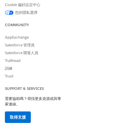
進入「設定」,在「快速尋找」方塊中輸入
Rename Tabs and
Cookie 偏好設定中心
Labels
,然後選取「
重新命名索引標籤和標籤
」。
您的隱私選擇
在「標準索引標籤」下,找到您要重新命名的物件,然後按一下
「
編輯
」。
COMMUNITY
輸入新的標籤值。
單數
:新標籤的單數形式 (例如,
)。
Staff Member
AppExchange
複數
:複數形式 (例如,
)。
Staff Members
Salesforce 管理員
開頭為母音
:選取新標籤是否以母音開頭,讓 UI 顯示「an」,
而非「a」。
Salesforce 開發人員
Trailhead
按一下「
儲存
」。
針對您要重新命名的每個物件重複步驟 2-4。針對此範例,將
訓練
「帳戶」重新命名為「部門成員」。
Trust
標籤變更適用於組織範圍。例如,將「帳戶」重新命名為「部門成
員」會影響參照「帳戶」物件的每個功能,而不只是排程流程。如需
SUPPORT & SERVICES
考量事項與限制,請參閱重新命名索引標籤和欄位標籤的
考量事項
。
需要協助嗎？尋找更多資源或與專
家連線。
在複製的流程中更新畫面標籤
標準「人力排程」流程是受管理且無法直接編輯。若要自訂畫面標
取得支援
籤、階段名稱或元件顯示文字,請先複製流程。