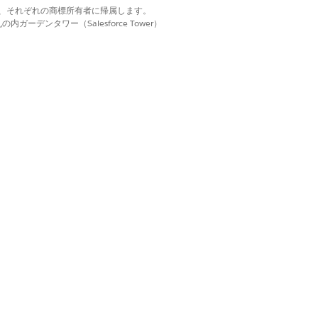
d. それぞれの商標は、それぞれの商標所有者に帰属します。
ーデンタワー（Salesforce Tower）
はい
いいえ