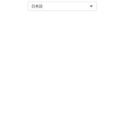
Select Org
日本語
この記事で問題は解決されましたか
ご意見をお待ちしております。