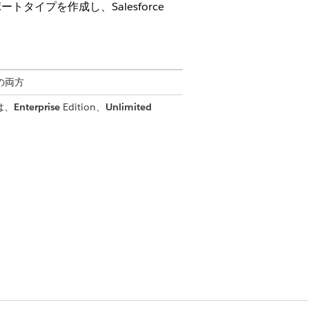
トタイプを作成し、Salesforce
 の両方
は、
Enterprise
Edition、
Unlimited
わせるために重要です。たとえば、KPI を使
ことができます。
d Service Analytics アプリ
ange からダウンロードします。次の省略可能なダッ
作成します。