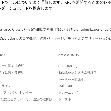
的なレポートツールについてよく理解します。KPI を追跡するためのレポー
から標準のダッシュボードを探索します。
ce Classic (一部の組織で使用可能) および Lightning Experience
ice および Operations のコア機能、管理パッケージ、モバイルアプリケーション
tion で使用できます。
指標の設定
RCE
COMMUNITY
ビジネスニーズの範囲を設定し、Field Service で提供される内容に合
ルを設定し、適切なスキルとツールを備えた作業者に作業を割り当てる
シーに関する声明
AppExchange
イプの作成
ティに関する声明
Salesforce システム管理者
ィールドサービスの活動を追跡します。レポート作成を一歩前に進めるには、Fiel
Salesforce 開発者
ドライン:
Trailhead
ervice ダッシュボードの設定
e プリファレンスセンター
トレーニング
ボードおよびレポートの無料パッケージを Salesforce Labs AppExch
客様によるプライバシー設定の選択肢
トラスト
ルドサービス業務用にカスタマイズされたレポートとダッシュボードを