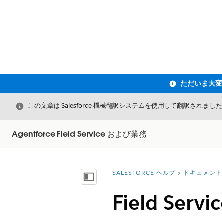
閉じる
この文章は Salesforce 機械翻訳システムを使用して翻訳されまし
Agentforce Field Service および業務
SALESFORCE ヘルプ
ドキュメント
詳細情報:
目次を表示
Field Se