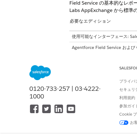
Field Service の基本
Labs AppExchange 
必要なエディション
使用可能なインターフェース: Salesfor
Agentforce Field Serv
Edition、および
Developer
Edi
Field Service 重要業績評価
SALESFO
重要業績評価指標 (KPI) は、
用すると、効率的なスケジュー
プライバ
0120-733-257 | 03-4222-
Field Service のレポートタ
セキュリ
1000
レポートタイプを作成し、組織のフ
利用規約
ケーションを使用します。
参加ガイ
Salesforce Labs Field S
Cooki
Field Service ダッシュ
お
シュボードを使用して、フィー