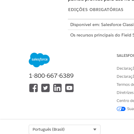
EDIÇÕES OBRIGATÓRIAS
Disponível em: Salesforce Class
Os recursos principais do Field
edições
Enterprise
,
Unlimited
e
Definir indicadores-chave de
SALESFO
Os Indicadores-chave de dese
Field Service oferece. Por ex
Declaraçã
habilidades e ferramentas cer
1-800-667-6389
Declaraç
Criar tipos de relatório para o
Termos d
Crie tipos de relatório para 
Diretrize
aplicativo Field Service Analyt
Centro de
Configurar painéis do Field S
Sua
Baixe um pacote gratuito de p
criar relatórios e painéis pe
Select Org
Português (Brasil)