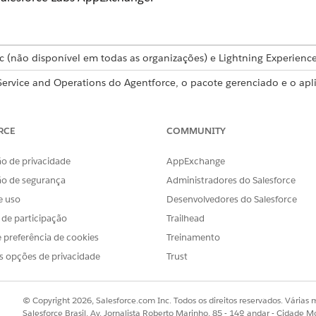
ic (não disponível em todas as organizações) e Lightning Experienc
 Service and Operations do Agentforce, o pacote gerenciado e o apl
Developer
.
 desempenho do Field Service
RCE
COMMUNITY
mpenho (KPIs) são cruciais para ajudá-lo a definir as necessidades
emplo, os KPIs podem ajudá-lo a definir agendas eficientes e envia
o de privacidade
AppExchange
tas.
ão de segurança
Administradores do Salesforce
 Field Service
e uso
Desenvolvedores do Salesforce
rastrear as atividades de serviço de campo na sua organização. Para 
s de participação
Trailhead
ics.
 preferência de cookies
Treinamento
ervice do Salesforce Labs
s opções de privacidade
Trust
ainéis e relatórios do Field Service do AppExchange do Salesforce 
rsonalizados para sua operação de serviço de campo.
© Copyright 2026, Salesforce.com Inc. Todos os direitos reservados. Várias m
Salesforce Brasil, Av. Jornalista Roberto Marinho, 85 - 14º andar - Cidade M