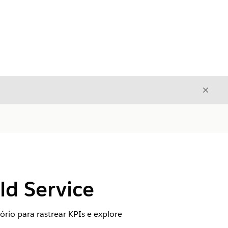
Fecha
Fechar
ld Service
tório para rastrear KPIs e explore