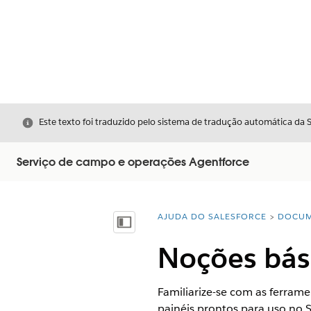
Fechar
Este texto foi traduzido pelo sistema de tradução automática da 
Serviço de campo e operações Agentforce
AJUDA DO SALESFORCE
DOCUM
Você está aqui:
Mostrar índice
Noções bási
Familiarize-se com as ferramen
painéis prontos para uso no 