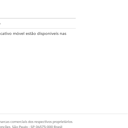
e
icativo móvel estão disponíveis nas
 da sua empresa e alinhá-las ao que o
r trabalhadores para um trabalho com as
gerar relatórios mais detalhados, use o
Labs. Use esses painéis opcionais para
arcas comerciais dos respectivos proprietários.
onções, São Paulo - SP, 04575-000 Brasil