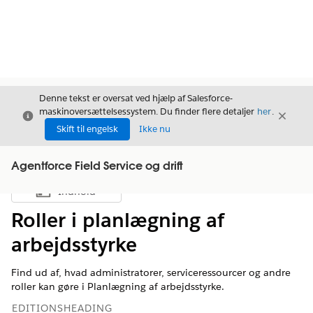
Denne tekst er oversat ved hjælp af Salesforce-
maskinoversættelsessystem. Du finder flere detaljer
her
.
Luk
Luk
Luk
Skift til engelsk
Ikke nu
Agentforce Field Service og drift
Indhold
Vis indholdsfortegnelse
Roller i planlægning af
arbejdsstyrke
Find ud af, hvad administratorer, serviceressourcer og andre
roller kan gøre i Planlægning af arbejdsstyrke.
EDITIONSHEADING