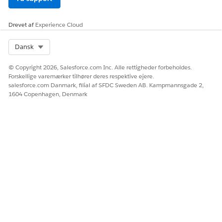
Vis rapporter og diagrammer
Drevet af
Experience Cloud
Kundebehandling
Opret og administrer serviceaftaler
srepræsentanter
Generer URL'er for aftalereservation
Select Org
Dansk
Kunder
Opret og administrer indgående
© Copyright 2026, Salesforce.com Inc. Alle rettigheder forbeholdes.
(godkendte
serviceaftaler og interaktioner
Forskellige varemærker tilhører deres respektive ejere.
kunder, ikke-
Brug aftaleinvitations-URL'er til at
salesforce.com Danmark, filial af SFDC Sweden AB. Kampmannsgade 2,
godkendte kunder
reservere aftaler
1604 Copenhagen, Denmark
eller gæster)
Planlæg, omplanlæg og annuller
interaktioner som gæster eller
gennem en Experience Cloud-
lokalitet
Hvis du ønsker oplysninger om roller i den offentlige sektor i
Agentforce, kan du se
Opret roller for brugere af offentlige
sektorløsninger
.
LØSTE DENNE ARTIKEL DIT PROBLEM?