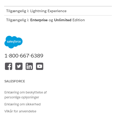
Tilgængelig i: Lightning Experience
Tilgængelig i:
Enterprise
og
Unlimited
Edition
ROLLE
HVAD DE KAN GØRE
Administratorer
Administrer licenser
Opsæt dataadgangspolitikker
Opsæt forretningsoplysninger
1-800-667-6389
Aktiver og konfigurer indstillinger
og funktioner
Opsæt regler til at hjælpe med at
finde de rigtige ressourcer og
tidsintervaller
Tilpas aftalereservationsoplevelse
SALESFORCE
Opsæt oplevelseskanaler for
aftalereservation
Erklæring om beskyttelse af
Udvid planlægning af arbejdsstyrke
med andre Salesforce-produkter og
personlige oplysninger
platformsfunktioner
Erklæring om sikkerhed
Fejlfinding af problemer
Implementer nye funktioner med
Vilkår for anvendelse
hver version